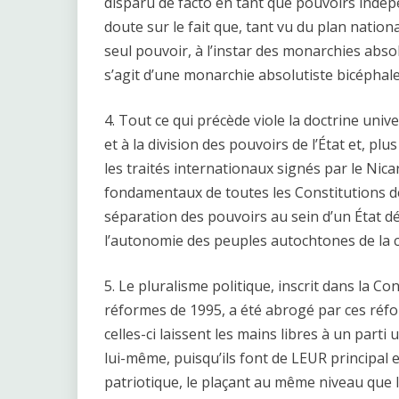
disparu de facto en tant que pouvoirs indép
doute sur le fait que, tant vu du plan nationa
seul pouvoir, à l’instar des monarchies absol
s’agit d’une monarchie absolutiste bicéphale
4. Tout ce qui précède viole la doctrine univ
et à la division des pouvoirs de l’État et, plu
les traités internationaux signés par le Nica
fondamentaux de toutes les Constitutions dém
séparation des pouvoirs au sein d’un État d
l’autonomie des peuples autochtones de la cô
5. Le pluralisme politique, inscrit dans la Co
réformes de 1995, a été abrogé par ces réfo
celles-ci laissent les mains libres à un parti
lui-même, puisqu’ils font de LEUR principal
patriotique, le plaçant au même niveau que l