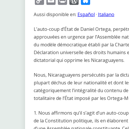
Copy
Email
Print
WordPress
Bluesky
Link
Aussi disponible en:
Español
·
Italiano
L’auto-coup d’État de Daniel Ortega, perpét
approuvées en urgence par l’Assemblée nat
du modèle démocratique établi par la Charte 
Déclaration universelle des droits humains 
dictatorial qui opprime les Nicaraguayens.
Nous, Nicaraguayens persécutés par la dictat
plupart déchus de leur nationalité et dont le
catégoriquement l’intégralité du contenu de 
totalitaire de l’État imposé par les Ortega-Mu
1. Nous affirmons qu’il s’agit d’un auto-coup
de la Constitution politique, ils en élaborent
d’une Assemblée nationale constituante. Cela