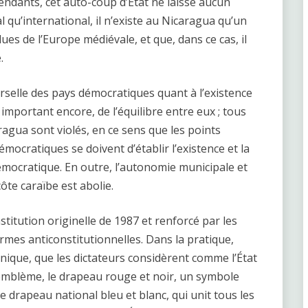
endants, cet auto-coup d’État ne laisse aucun
l qu’international, il n’existe au Nicaragua qu’un
ues de l’Europe médiévale, et que, dans ce cas, il
.
erselle des pays démocratiques quant à l’existence
s important encore, de l’équilibre entre eux ; tous
ragua sont violés, en ce sens que les points
ocratiques se doivent d’établir l’existence et la
émocratique. En outre, l’autonomie municipale et
te caraïbe est abolie.
nstitution originelle de 1987 et renforcé par les
rmes anticonstitutionnelles. Dans la pratique,
 unique, que les dictateurs considèrent comme l’État
 emblème, le drapeau rouge et noir, un symbole
e drapeau national bleu et blanc, qui unit tous les