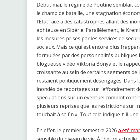
Début mai, le régime de Poutine semblait co
le champ de bataille, une stagnation écono
l’État face à des catastrophes allant des in
aphteuse en Sibérie. Parallèlement, le Kremli
les mesures prises par les services de sécur
sociaux. Mais ce qui est encore plus frappan
formulées par des personnalités publiques
blogueuse vidéo Viktoria Bonya et le rappeu
croissante au sein de certains segments de l’é
restaient politiquement désengagés. Dans l
inondés de reportages sur l’effondrement d
spéculations sur un éventuel complot contr
plusieurs reprises que les restrictions sur I
touchait à sa fin ». Tout cela indique-t-il une
En effet, le premier semestre 2026
a été ma
sensible du niveau de vie. À l’heure actuelle