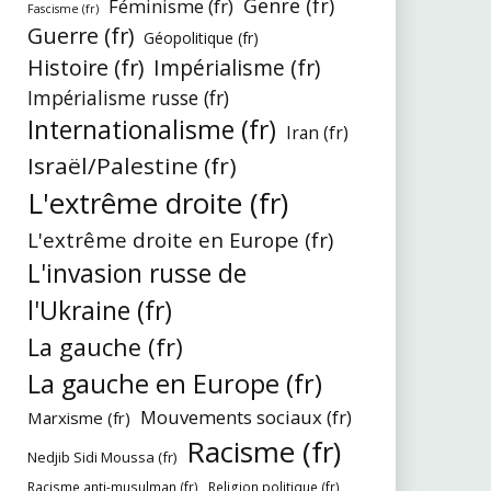
Genre (fr)
Féminisme (fr)
Fascisme (fr)
Guerre (fr)
Géopolitique (fr)
Histoire (fr)
Impérialisme (fr)
Impérialisme russe (fr)
Internationalisme (fr)
Iran (fr)
Israël/Palestine (fr)
L'extrême droite (fr)
L'extrême droite en Europe (fr)
L'invasion russe de
l'Ukraine (fr)
La gauche (fr)
La gauche en Europe (fr)
Mouvements sociaux (fr)
Marxisme (fr)
Racisme (fr)
Nedjib Sidi Moussa (fr)
Racisme anti-musulman (fr)
Religion politique (fr)