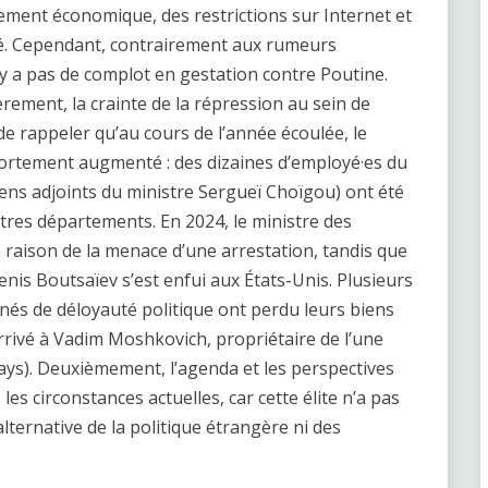
sement économique, des restrictions sur Internet et
ité. Cependant, contrairement aux rumeurs
n’y a pas de complot en gestation contre Poutine.
èrement, la crainte de la répression au sein de
t de rappeler qu’au cours de l’année écoulée, le
fortement augmenté : des dizaines d’employé·es du
iens adjoints du ministre Sergueï Choïgou) ont été
utres départements. En 2024, le ministre des
 raison de la menace d’une arrestation, tandis que
enis Boutsaïev s’est enfui aux États-Unis. Plusieurs
és de déloyauté politique ont perdu leurs biens
 arrivé à Vadim Moshkovich, propriétaire de l’une
ays). Deuxièmement, l’agenda et les perspectives
les circonstances actuelles, car cette élite n’a pas
lternative de la politique étrangère ni des