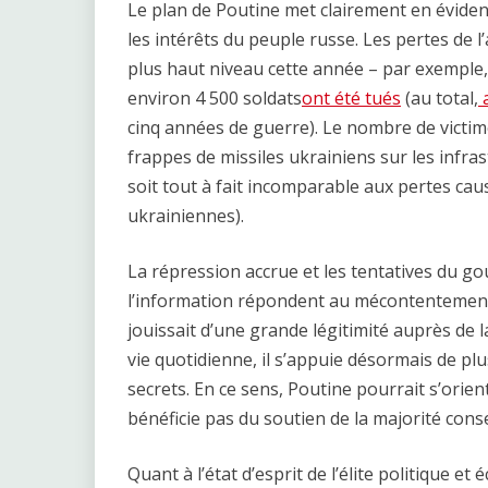
Le plan de Poutine met clairement en éviden
les intérêts du peuple russe. Les pertes de l
plus haut niveau cette année – par exemple,
environ 4 500 soldats
ont été tués
(au total,
a
cinq années de guerre). Le nombre de victi
frappes de missiles ukrainiens sur les infras
soit tout à fait incomparable aux pertes caus
ukrainiennes).
La répression accrue et les tentatives du go
l’information répondent au mécontentement 
jouissait d’une grande légitimité auprès de l
vie quotidienne, il s’appuie désormais de plus
secrets. En ce sens, Poutine pourrait s’orie
bénéficie pas du soutien de la majorité conse
Quant à l’état d’esprit de l’élite politique e