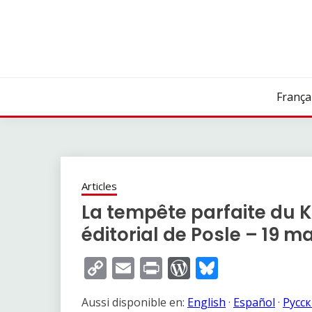
Skip
to
content
França
Articles
La tempête parfaite du Kr
éditorial de Posle – 19 m
Copy
Email
Print
WordPress
Bluesky
Link
Aussi disponible en:
English
·
Español
·
Русс