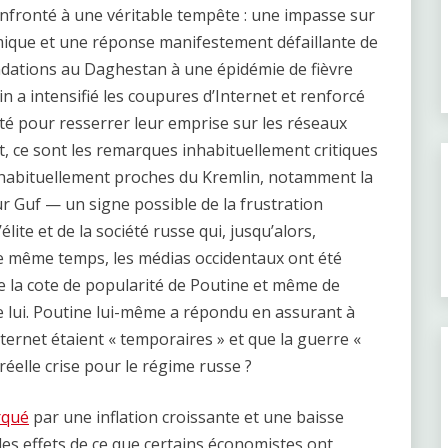
nfronté à une véritable tempête : une impasse sur
mique et une réponse manifestement défaillante de
ondations au Daghestan à une épidémie de fièvre
n a intensifié les coupures d’Internet et renforcé
ité pour resserrer leur emprise sur les réseaux
t, ce sont les remarques inhabituellement critiques
 habituellement proches du Kremlin, notamment la
r Guf — un signe possible de la frustration
lite et de la société russe qui, jusqu’alors,
e même temps, les médias occidentaux ont été
e la cote de popularité de Poutine et même de
e lui. Poutine lui-même a répondu en assurant à
nternet étaient « temporaires » et que la guerre «
 réelle crise pour le régime russe ?
rqué
par une inflation croissante et une baisse
, les effets de ce que certains économistes ont