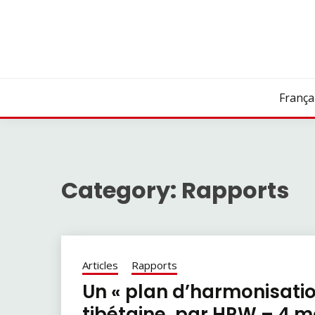
Skip
to
content
França
Category:
Rapports
Articles
Rapports
Un « plan d’harmonisatio
tibétaine, par HRW – 4 m