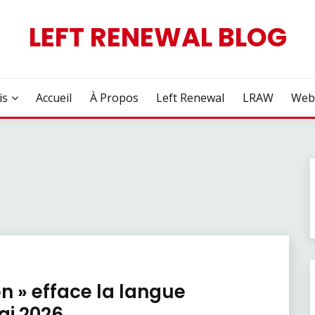
LEFT RENEWAL BLOG
is
Accueil
À Propos
Left Renewal
LRAW
Web
n » efface la langue
ai 2026