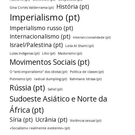
História (pt)
Gina Cortés Valderrama (pt)
Imperialismo (pt)
Imperialismo russo (pt)
Internacionalismo (pt)
Interseccionalidade (pt)
Israel/Palestina (pt)
Leila Al Shami (pt)
Lutas Indígenas (pt)
Lítio (pt)
Madurismo (pt)
Movimentos Sociais (pt)
O “anti-imperialismo” dos idiotas (pt)
Política de classes (pt)
Putinismo (pt)
radical dumpling (pt)
Rahmane Idrissa (pt)
Rússia (pt)
Sahel (pt)
Sudoeste Asiático e Norte da
África (pt)
Síria (pt)
Ucrânia (pt)
Violência sexual (pt)
«Socialismo realmente existente» (pt)