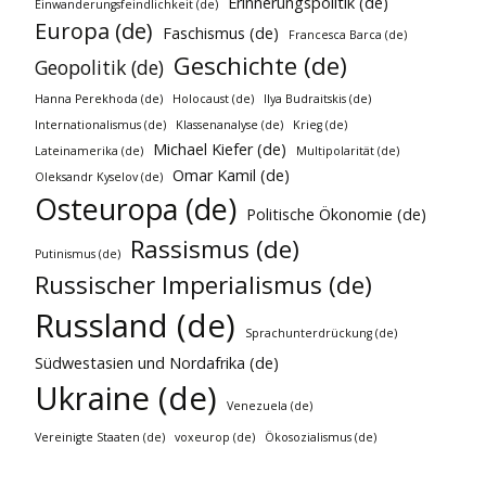
Erinnerungspolitik (de)
Einwanderungsfeindlichkeit (de)
Europa (de)
Faschismus (de)
Francesca Barca (de)
Geschichte (de)
Geopolitik (de)
Hanna Perekhoda (de)
Holocaust (de)
Ilya Budraitskis (de)
Internationalismus (de)
Klassenanalyse (de)
Krieg (de)
Michael Kiefer (de)
Lateinamerika (de)
Multipolarität (de)
Omar Kamil (de)
Oleksandr Kyselov (de)
Osteuropa (de)
Politische Ökonomie (de)
Rassismus (de)
Putinismus (de)
Russischer Imperialismus (de)
Russland (de)
Sprachunterdrückung (de)
Südwestasien und Nordafrika (de)
Ukraine (de)
Venezuela (de)
Vereinigte Staaten (de)
voxeurop (de)
Ökosozialismus (de)