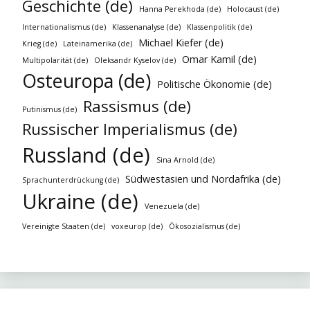
Geschichte (de)
Hanna Perekhoda (de)
Holocaust (de)
Internationalismus (de)
Klassenanalyse (de)
Klassenpolitik (de)
Michael Kiefer (de)
Krieg (de)
Lateinamerika (de)
Omar Kamil (de)
Multipolarität (de)
Oleksandr Kyselov (de)
Osteuropa (de)
Politische Ökonomie (de)
Rassismus (de)
Putinismus (de)
Russischer Imperialismus (de)
Russland (de)
Sina Arnold (de)
Südwestasien und Nordafrika (de)
Sprachunterdrückung (de)
Ukraine (de)
Venezuela (de)
Vereinigte Staaten (de)
voxeurop (de)
Ökosozialismus (de)