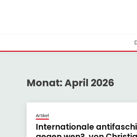
Skip
to
content
D
Monat:
April 2026
Artikel
Internationale antifaschi
gegen wen?, von Christian