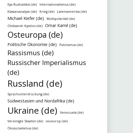
Ilya Budraitskis (de)
Internationalismus (de)
Klassenanalyse (de)
Krieg (de)
Lateinamerika (de)
Michael Kiefer (de)
Multipolarität (de)
Omar Kamil (de)
Oleksandr Kyselov (de)
Osteuropa (de)
Politische Ökonomie (de)
Putinismus (de)
Rassismus (de)
Russischer Imperialismus
(de)
Russland (de)
Sprachunterdrückung (de)
Südwestasien und Nordafrika (de)
Ukraine (de)
Venezuela (de)
Vereinigte Staaten (de)
voxeurop (de)
Ökosozialismus (de)