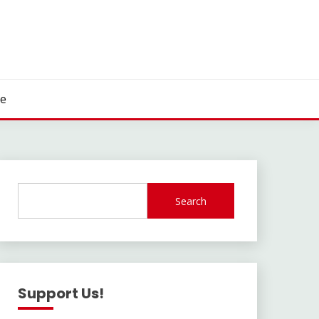
re
Search
Support Us!