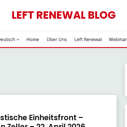
LEFT RENEWAL BLOG
eutsch
Home
Über Uns
Left Renewal
Webina
stische Einheitsfront –
 Zeller – 22. April 2026