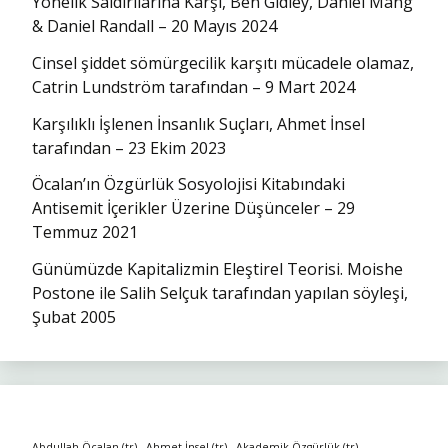
Yönelik Saldırılarına Karşı, Ben Gidley, Daniel Mang
& Daniel Randall – 20 Mayıs 2024
Cinsel şiddet sömürgecilik karşıtı mücadele olamaz,
Catrin Lundström tarafından – 9 Mart 2024
Karşılıklı İşlenen İnsanlık Suçları, Ahmet İnsel
tarafından – 23 Ekim 2023
Öcalan’ın Özgürlük Sosyolojisi Kitabındaki
Antisemit İçerikler Üzerine Düşünceler – 29
Temmuz 2021
Günümüzde Kapitalizmin Eleştirel Teorisi. Moishe
Postone ile Salih Selçuk tarafından yapılan söyleşi,
Şubat 2005
Abdullah Öcalan (tr)
Ahmet İnsel (tr)
Akademik Özgürlük (tr)