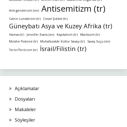
Antisemitizm (tr)
Anti-genderizm (en)
Catrin Lundström (tr)
Cinsel Şiddet (tr)
Güneybatı Asya ve Kuzey Afrika (tr)
Hamas (tr)
Jennifer Evans (en)
Kapitalizm (tr)
Marksizm (tr)
Moishe Postone (tr)
Muhafazakâr Kültür Savaşı (tr)
Savaş Suçu (en)
İsrail/Filistin (tr)
Terör/Terörizm (tr)
Açıklamalar
Dosyaları
Makaleler
Söyleşiler