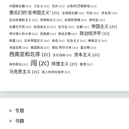
中国极右翼 (zc)
习主义 (zc)
仇外 (zc)
以色列/巴勒斯坦 (zc)
傻瓜们的”反帝国主义” (zc)
全球极右翼 (zc)
历史 (zc)
厌女症 (zc)
反动去殖民主义 (zc)
反种族主义 (zc)
反移民情绪 (zc)
叙利亚 (zc)
帝国主义 (zc)
右翼交叉性 (zc)
后自由主义 (zc)
左与右 (zc)
左翼 (zc)
政治经济学 (zc)
库尔德人的斗争 (zc)
张晨晨 (zc)
政治正确 (zc)
新疆 (zc)
日本帝国主义 (zc)
林垚 (zc)
社会主义 (zc)
种族主义 (zc)
米兹拉希 (zc)
美国政治 (zc)
莱拉·阿尔沙米 (zc)
葛云畅 (zc)
西南亚和北非 (zc)
资本主义 (zc)
言论自由 (zc)
闯 (zc)
阵营主义 (zc)
身份政治 (zc)
香港 (zc)
马克思主义 (zc)
黑人的命也是命 (zc)
专题
书籍