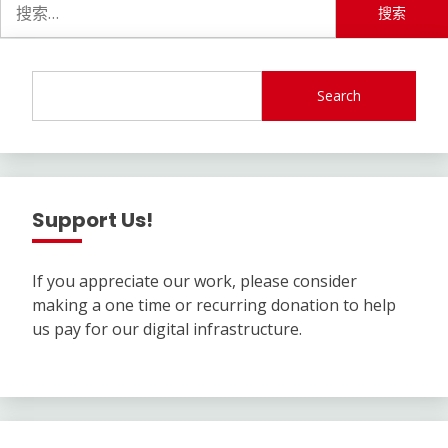
索：
Search
Support Us!
If you appreciate our work, please consider
making a one time or recurring donation to help
us pay for our digital infrastructure.