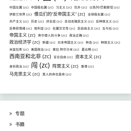
中国左翼 (zc)
中国极右翼 (zc)
习主义 (zc)
仇外 (zc)
以色列/巴勒斯坦 (zc)
傻瓜们的”反帝国主义” (zc)
伊斯兰世界 (zc)
全球极右翼 (zc)
共产主义 (zc)
历史 (zc)
厌女症 (zc)
反动去殖民主义 (zc)
反种族主义 (zc)
反移民情绪 (zc)
叙利亚 (zc)
右翼交叉性 (zc)
后自由主义 (zc)
左与右 (zc)
帝国主义 (zc)
库尔德人的斗争 (zc)
政治正确 (zc)
政治经济学 (zc)
新疆 (zc)
日本帝国主义 (zc)
林垚 (zc)
种族主义 (zc)
米兹拉希 (zc)
美国政治 (zc)
莱拉·阿尔沙米 (zc)
葛云畅 (zc)
西南亚和北非 (zc)
资本主义 (zc)
言论自由 (zc)
闯 (zc)
阵营主义 (zc)
身份政治 (zc)
香港 (zc)
马克思主义 (zc)
黑人的命也是命 (zc)
专题
书籍