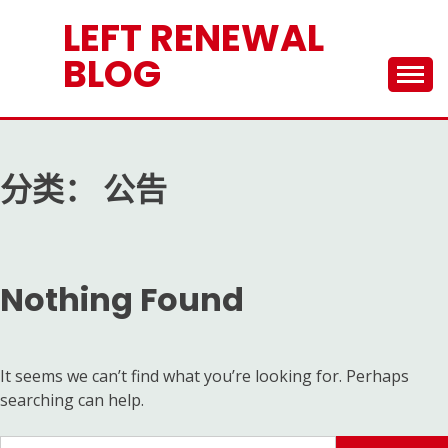
Skip
LEFT RENEWAL
to
content
BLOG
分类：
公告
Nothing Found
It seems we can’t find what you’re looking for. Perhaps
searching can help.
搜