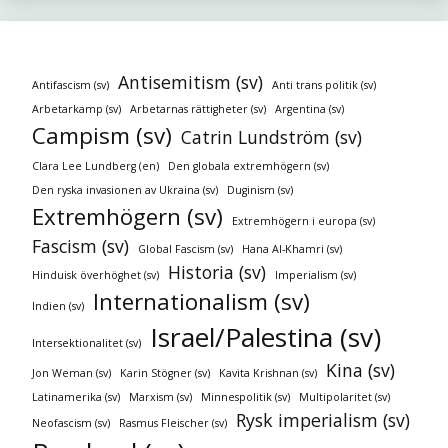
Antisemitism (sv)
Antifascism (sv)
Anti trans politik (sv)
Arbetarkamp (sv)
Arbetarnas rättigheter (sv)
Argentina (sv)
Campism (sv)
Catrin Lundström (sv)
Clara Lee Lundberg (en)
Den globala extremhögern (sv)
Den ryska invasionen av Ukraina (sv)
Duginism (sv)
Extremhögern (sv)
Extremhögern i europa (sv)
Fascism (sv)
Global Fascism (sv)
Hana Al-Khamri (sv)
Historia (sv)
Hinduisk överhöghet (sv)
Imperialism (sv)
Internationalism (sv)
Indien (sv)
Israel/Palestina (sv)
Intersektionalitet (sv)
Kina (sv)
Jon Weman (sv)
Karin Stögner (sv)
Kavita Krishnan (sv)
Latinamerika (sv)
Marxism (sv)
Minnespolitik (sv)
Multipolaritet (sv)
Rysk imperialism (sv)
Neofascism (sv)
Rasmus Fleischer (sv)