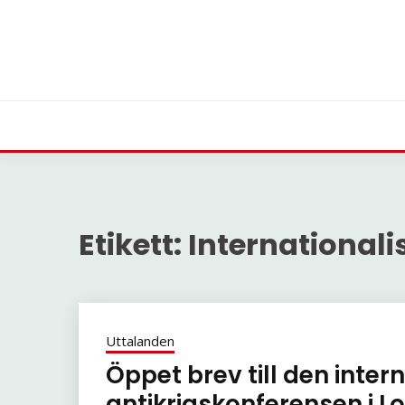
Skip
to
content
Etikett:
Internationali
Uttalanden
Öppet brev till den inter
antikrigskonferensen i 