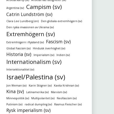
Arbetarkamp (sv)
Arbetarnas rättigheter (sv)
Campism (sv)
Argentina (sv)
Catrin Lundström (sv)
Clara Lee Lundberg (en)
Den globala extremhögern (sv)
Den ryska invasionen av Ukraina (sv)
Extremhögern (sv)
Fascism (sv)
Extremhögern i Ryssland (sv)
Global Fascism (sv)
Hinduisk överhöghet (sv)
Historia (sv)
Imperialism (sv)
Indien (sv)
Internationalism (sv)
Intersektionalitet (sv)
Israel/Palestina (sv)
Jon Weman (sv)
Karin Stögner (sv)
Kavita Krishnan (sv)
Kina (sv)
Latinamerika (sv)
Marxism (sv)
Minnespolitik (sv)
Multipolaritet (sv)
Neofascism (sv)
Putinism (sv)
radical dumpling (sv)
Rasmus Fleischer (sv)
Rysk imperialism (sv)