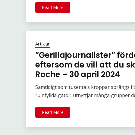
Read More
Artiklar
”Gerillajournalister” fö
eftersom de vill att du s
Roche – 30 april 2024
Samtidigt som tusentals kroppar sprängs i bi
ruinfyllda gator, utnyttjar många grupper de
Read More