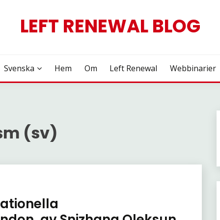
LEFT RENEWAL BLOG
Svenska
Hem
Om
Left Renewal
Webbinarier
sm (sv)
nationella
London, av Snizhana Oleksun