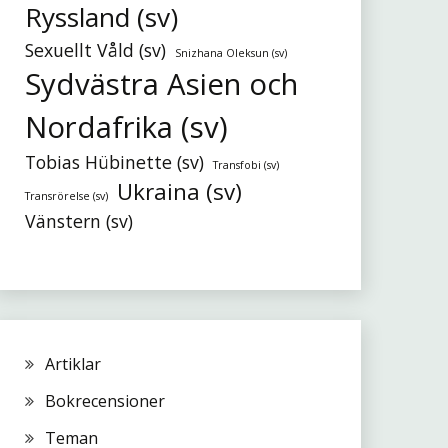
Ryssland (sv)
Sexuellt Våld (sv)
Snizhana Oleksun (sv)
Sydvästra Asien och
Nordafrika (sv)
Tobias Hübinette (sv)
Transfobi (sv)
Ukraina (sv)
Transrörelse (sv)
Vänstern (sv)
Artiklar
Bokrecensioner
Teman