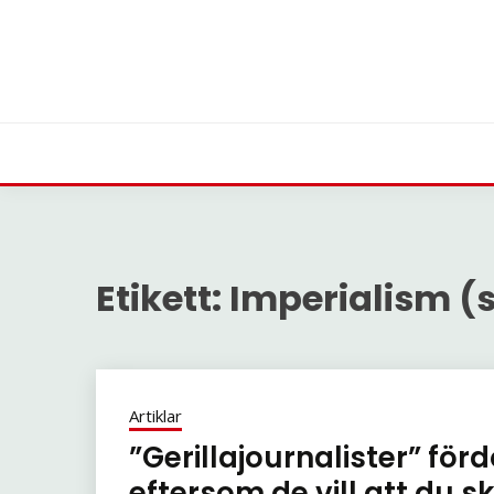
Skip
to
content
Etikett:
Imperialism (
Artiklar
”Gerillajournalister” fö
eftersom de vill att du s