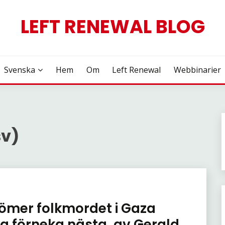
LEFT RENEWAL BLOG
Svenska
Hem
Om
Left Renewal
Webbinarier
sv)
rdömer folkmordet i Gaza
ka förneka nästa, av Gerald