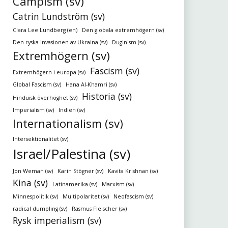
Campism (sv)
Catrin Lundström (sv)
Clara Lee Lundberg (en)
Den globala extremhögern (sv)
Den ryska invasionen av Ukraina (sv)
Duginism (sv)
Extremhögern (sv)
Fascism (sv)
Extremhögern i europa (sv)
Global Fascism (sv)
Hana Al-Khamri (sv)
Historia (sv)
Hinduisk överhöghet (sv)
Imperialism (sv)
Indien (sv)
Internationalism (sv)
Intersektionalitet (sv)
Israel/Palestina (sv)
Jon Weman (sv)
Karin Stögner (sv)
Kavita Krishnan (sv)
Kina (sv)
Latinamerika (sv)
Marxism (sv)
Minnespolitik (sv)
Multipolaritet (sv)
Neofascism (sv)
radical dumpling (sv)
Rasmus Fleischer (sv)
Rysk imperialism (sv)