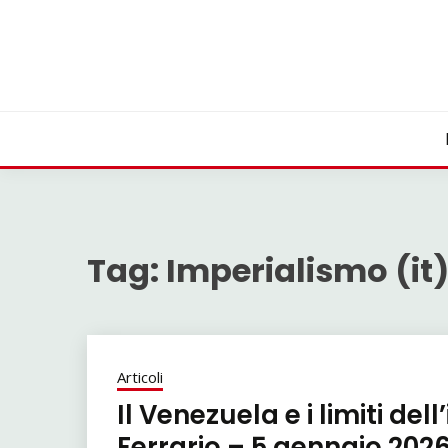
Skip
to
content
Tag:
Imperialismo (it
Articoli
Il Venezuela e i limiti de
Ferrario – 5 gennaio 202