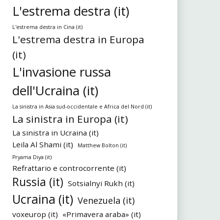
L'estrema destra (it)
L'estrema destra in Cina (it)
L'estrema destra in Europa
(it)
L'invasione russa
dell'Ucraina (it)
La sinistra in Asia sud-occidentale e Africa del Nord (it)
La sinistra in Europa (it)
La sinistra in Ucraina (it)
Leila Al Shami (it)
Matthew Bolton (it)
Pryama Diya (it)
Refrattario e controcorrente (it)
Russia (it)
Sotsialnyi Rukh (it)
Ucraina (it)
Venezuela (it)
voxeurop (it)
«Primavera araba» (it)