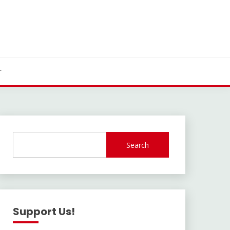
r
Search
Support Us!