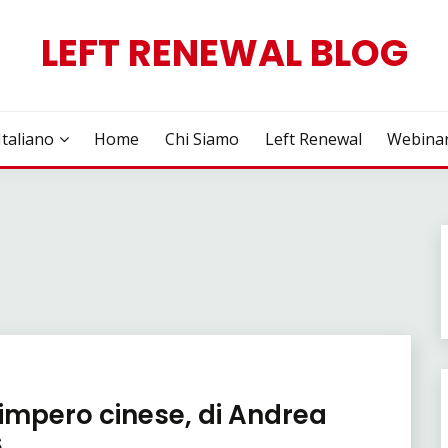
LEFT RENEWAL BLOG
Italiano
Home
Chi Siamo
Left Renewal
Webina
)
ll’impero cinese, di Andrea
6