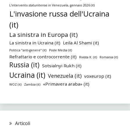
L'intervento statunitense in Venezuela, gennaio 2026 (it)
L'invasione russa dell'Ucraina
(it)
La sinistra in Europa (it)
La sinistra in Ucraina (it)
Leila Al Shami (it)
Politica "anti-genere" (it)
Posle Media (it)
Refrattario e controcorrente (it)
Rivista K. (it)
Romania (it)
Russia (it)
Sotsialnyi Rukh (it)
Ucraina (it)
Venezuela (it)
voxeurop (it)
«Primavera araba» (it)
WOZ (it)
Zambia (it)
Articoli