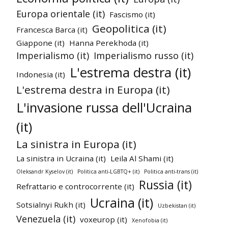
Europa orientale (it)
Fascismo (it)
Geopolitica (it)
Francesca Barca (it)
Giappone (it)
Hanna Perekhoda (it)
Imperialismo (it)
Imperialismo russo (it)
L'estrema destra (it)
Indonesia (it)
L'estrema destra in Europa (it)
L'invasione russa dell'Ucraina
(it)
La sinistra in Europa (it)
La sinistra in Ucraina (it)
Leila Al Shami (it)
Oleksandr Kyselov (it)
Politica anti-LGBTQ+ (it)
Politica anti-trans (it)
Russia (it)
Refrattario e controcorrente (it)
Ucraina (it)
Sotsialnyi Rukh (it)
Uzbekistan (it)
Venezuela (it)
voxeurop (it)
Xenofobia (it)