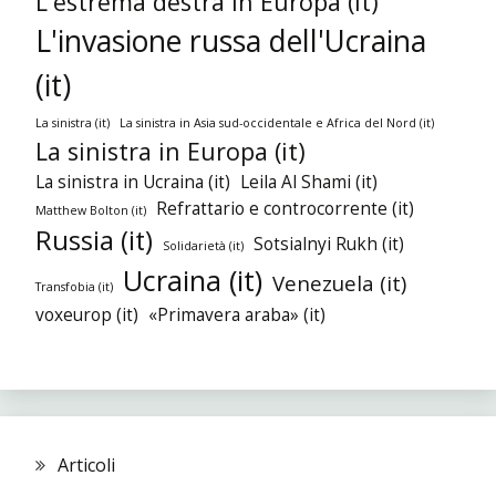
L'estrema destra in Europa (it)
L'invasione russa dell'Ucraina
(it)
La sinistra (it)
La sinistra in Asia sud-occidentale e Africa del Nord (it)
La sinistra in Europa (it)
La sinistra in Ucraina (it)
Leila Al Shami (it)
Refrattario e controcorrente (it)
Matthew Bolton (it)
Russia (it)
Sotsialnyi Rukh (it)
Solidarietà (it)
Ucraina (it)
Venezuela (it)
Transfobia (it)
voxeurop (it)
«Primavera araba» (it)
Articoli