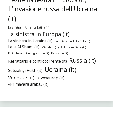
L'invasione russa dell'Ucraina
(it)
La sinistra in America Latina (it)
La sinistra in Europa (it)
La sinistra in Ucraina (it)
La sinistra negli Stati Uniti (it)
Leila Al Shami (it)
Mizrahim (it)
Politica militare (it)
Politiche anti-immigrazione (it)
Razzismo (it)
Russia (it)
Refrattario e controcorrente (it)
Ucraina (it)
Sotsialnyi Rukh (it)
Venezuela (it)
voxeurop (it)
«Primavera araba» (it)