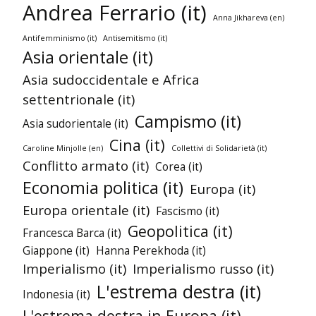
Andrea Ferrario (it)
Anna Jikhareva (en)
Antifemminismo (it)
Antisemitismo (it)
Asia orientale (it)
Asia sudoccidentale e Africa
settentrionale (it)
Campismo (it)
Asia sudorientale (it)
Cina (it)
Caroline Minjolle (en)
Collettivi di Solidarietà (it)
Conflitto armato (it)
Corea (it)
Economia politica (it)
Europa (it)
Europa orientale (it)
Fascismo (it)
Geopolitica (it)
Francesca Barca (it)
Giappone (it)
Hanna Perekhoda (it)
Imperialismo (it)
Imperialismo russo (it)
L'estrema destra (it)
Indonesia (it)
L'estrema destra in Europa (it)