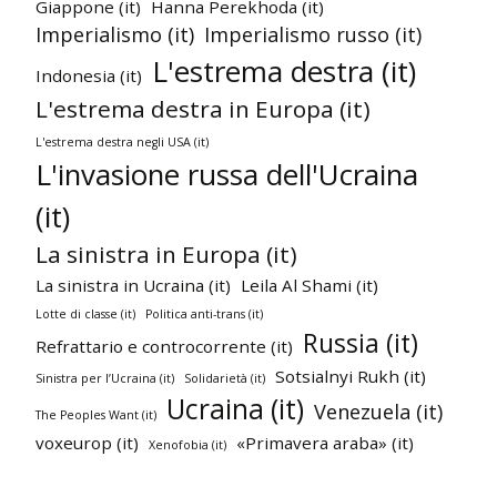
Giappone (it)
Hanna Perekhoda (it)
Imperialismo (it)
Imperialismo russo (it)
L'estrema destra (it)
Indonesia (it)
L'estrema destra in Europa (it)
L'estrema destra negli USA (it)
L'invasione russa dell'Ucraina
(it)
La sinistra in Europa (it)
La sinistra in Ucraina (it)
Leila Al Shami (it)
Lotte di classe (it)
Politica anti-trans (it)
Russia (it)
Refrattario e controcorrente (it)
Sotsialnyi Rukh (it)
Sinistra per l’Ucraina (it)
Solidarietà (it)
Ucraina (it)
Venezuela (it)
The Peoples Want (it)
voxeurop (it)
«Primavera araba» (it)
Xenofobia (it)