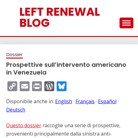
Skip
LEFT RENEWAL
to
content
BLOG
Dossier
Prospettive sull’intervento americano
in Venezuela
Copy
Email
Print
WordPress
Bluesky
Link
Disponibile anche in:
English
·
Français
·
Español
·
Deutsch
Questo dossier
raccoglie una serie di prospettive,
provenienti principalmente dalla sinistra anti-