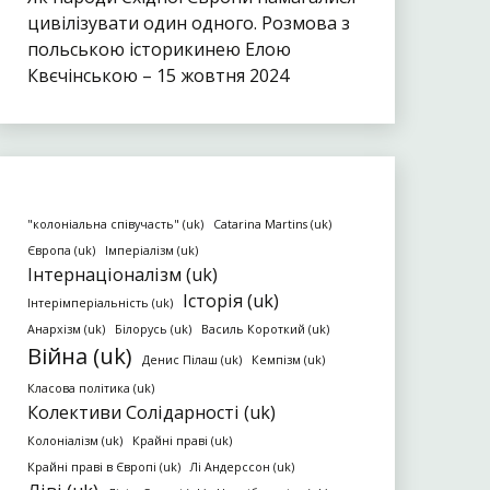
цивілізувати один одного. Розмова з
польською історикинею Елою
Квєчінською – 15 жовтня 2024
"колоніальна співучасть" (uk)
Catarina Martins (uk)
Європа (uk)
Імперіалізм (uk)
Інтернаціоналізм (uk)
Історія (uk)
Інтерімперіальність (uk)
Анархізм (uk)
Білорусь (uk)
Василь Короткий (uk)
Війна (uk)
Денис Пілаш (uk)
Кемпізм (uk)
Класова політика (uk)
Колективи Солідарності (uk)
Колоніалізм (uk)
Крайні праві (uk)
Крайні праві в Європі (uk)
Лі Андерссон (uk)