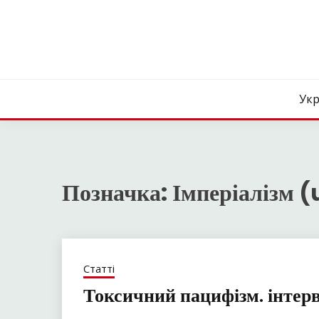
Skip
to
content
Укр
Позначка:
Імперіалізм (
Статті
Токсичний пацифізм. інтерв