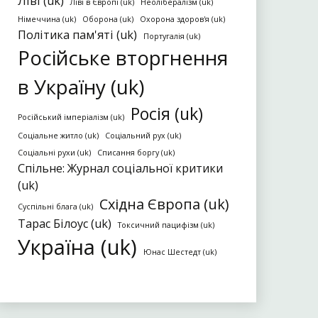
Ліві (uk)
Ліві в Європі (uk)
Неолібералізм (uk)
Німеччина (uk)
Оборона (uk)
Охорона здоров'я (uk)
Політика пам'яті (uk)
Португалія (uk)
Російське вторгнення
в Україну (uk)
Росія (uk)
Російський імперіалізм (uk)
Соціальне житло (uk)
Соціальний рух (uk)
Соціальні рухи (uk)
Списання боргу (uk)
Спільне: Журнал соціальної критики
(uk)
Східна Європа (uk)
Суспільні блага (uk)
Тарас Білоус (uk)
Токсичний пацифізм (uk)
Україна (uk)
Юнас Шестедт (uk)