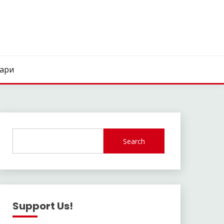
нари
Search
Support Us!