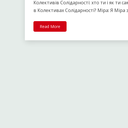
Колективів Солідарності: хто ти і як ти 
в Колективах Солідарності? Міра: Я Міра з
Read More