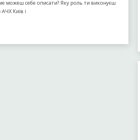
саме можеш себе описати? Яку роль ти виконуєш
 АЧХ Київ і