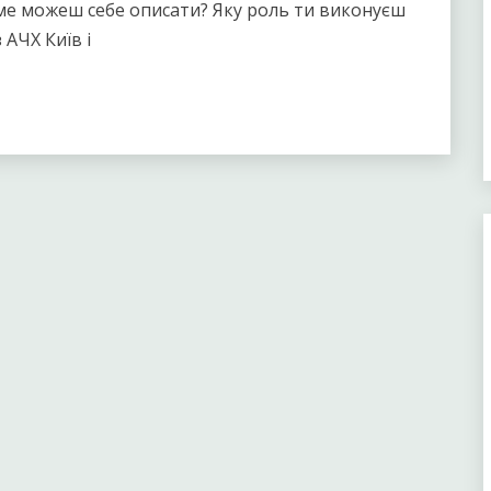
саме можеш себе описати? Яку роль ти виконуєш
 АЧХ Київ і