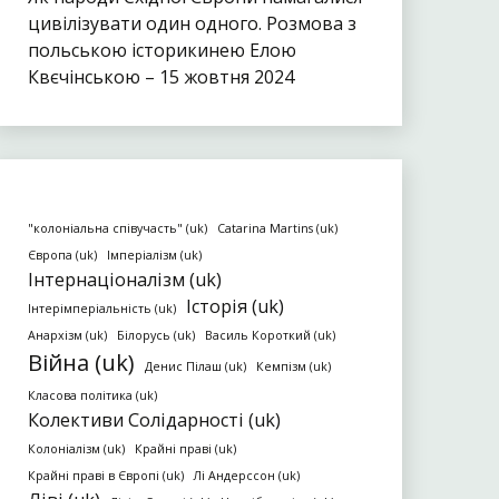
цивілізувати один одного. Розмова з
польською історикинею Елою
Квєчінською – 15 жовтня 2024
"колоніальна співучасть" (uk)
Catarina Martins (uk)
Європа (uk)
Імперіалізм (uk)
Інтернаціоналізм (uk)
Історія (uk)
Інтерімперіальність (uk)
Анархізм (uk)
Білорусь (uk)
Василь Короткий (uk)
Війна (uk)
Денис Пілаш (uk)
Кемпізм (uk)
Класова політика (uk)
Колективи Солідарності (uk)
Колоніалізм (uk)
Крайні праві (uk)
Крайні праві в Європі (uk)
Лі Андерссон (uk)