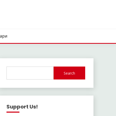
нари
Search
Support Us!