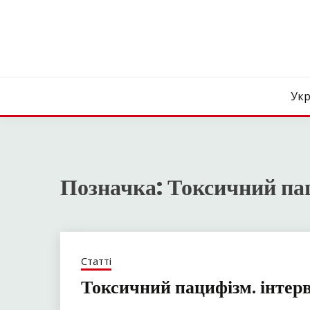
Skip
to
content
Укр
Позначка:
Токсичний па
Статті
Токсичний пацифізм. інтерв