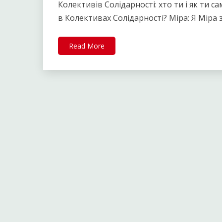
Колективів Солідарності: хто ти і як ти 
в Колективах Солідарності? Міра: Я Міра з
Read More