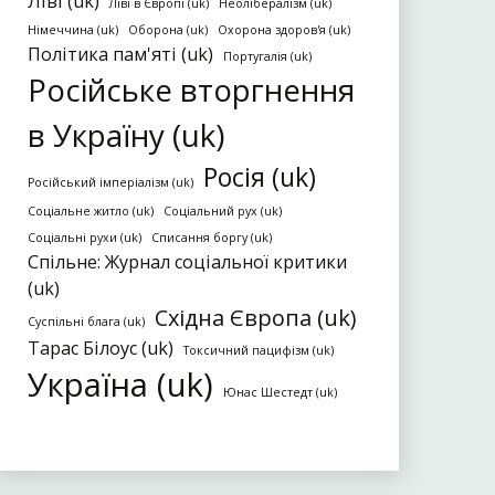
Ліві (uk)
Ліві в Європі (uk)
Неолібералізм (uk)
Німеччина (uk)
Оборона (uk)
Охорона здоров'я (uk)
Політика пам'яті (uk)
Португалія (uk)
Російське вторгнення
в Україну (uk)
Росія (uk)
Російський імперіалізм (uk)
Соціальне житло (uk)
Соціальний рух (uk)
Соціальні рухи (uk)
Списання боргу (uk)
Спільне: Журнал соціальної критики
(uk)
Східна Європа (uk)
Суспільні блага (uk)
Тарас Білоус (uk)
Токсичний пацифізм (uk)
Україна (uk)
Юнас Шестедт (uk)