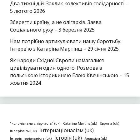
Два тижні дій: Заклик колективів солідарності –
5 лютого 2026
Зберегти країну, а не олігархів. Заява
Соціального руху – 3 березня 2025
Нам потрібно артикулювати нашу боротьбу.
Інтерв’ю з Катаріна Мартінш – 29 січня 2025
Як народи Східної Європи намагалися
цивілізувати один одного. Розмова з
польською історикинею Елою Квєчінською – 15
жовтня 2024
"колоніальна співучасть" (uk)
Catarina Martins (uk)
Європа (uk)
Інтернаціоналізм (uk)
Імперіалізм (uk)
Історія (uk)
Інтерімперіальність (uk)
Анархізм (uk)