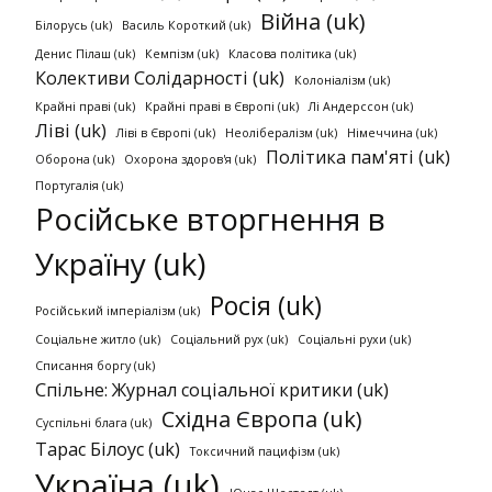
Війна (uk)
Білорусь (uk)
Василь Короткий (uk)
Денис Пілаш (uk)
Кемпізм (uk)
Класова політика (uk)
Колективи Солідарності (uk)
Колоніалізм (uk)
Крайні праві (uk)
Крайні праві в Європі (uk)
Лі Андерссон (uk)
Ліві (uk)
Ліві в Європі (uk)
Неолібералізм (uk)
Німеччина (uk)
Політика пам'яті (uk)
Оборона (uk)
Охорона здоров'я (uk)
Португалія (uk)
Російське вторгнення в
Україну (uk)
Росія (uk)
Російський імперіалізм (uk)
Соціальне житло (uk)
Соціальний рух (uk)
Соціальні рухи (uk)
Списання боргу (uk)
Спільне: Журнал соціальної критики (uk)
Східна Європа (uk)
Суспільні блага (uk)
Тарас Білоус (uk)
Токсичний пацифізм (uk)
Україна (uk)