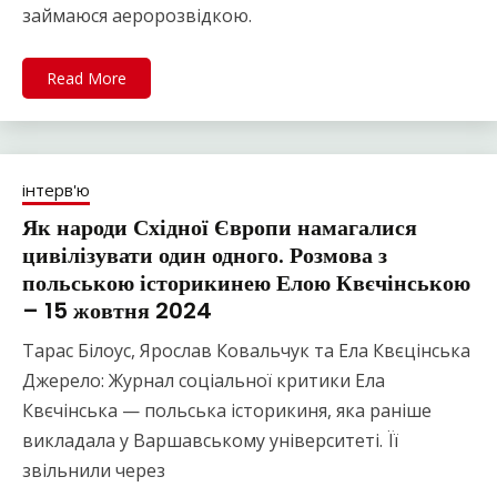
займаюся аеророзвідкою.
Read More
інтерв'ю
Як народи Східної Європи намагалися
цивілізувати один одного. Розмова з
польською історикинею Елою Квєчінською
– 15 жовтня 2024
Тарас Білоус, Ярослав Ковальчук та Ела Квєцінська
Джерело: Журнал соціальної критики Ела
Квєчінська — польська історикиня, яка раніше
викладала у Варшавському університеті. Її
звільнили через