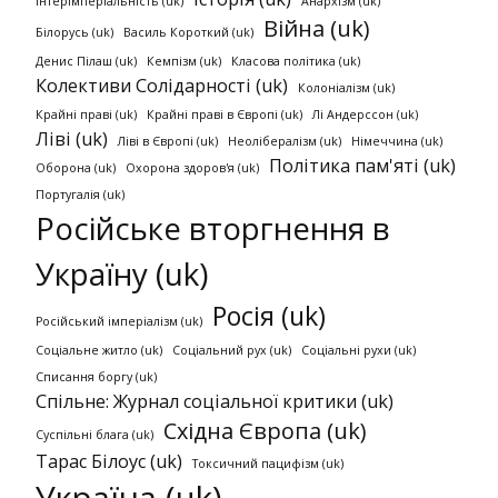
Інтерімперіальність (uk)
Анархізм (uk)
Війна (uk)
Білорусь (uk)
Василь Короткий (uk)
Денис Пілаш (uk)
Кемпізм (uk)
Класова політика (uk)
Колективи Солідарності (uk)
Колоніалізм (uk)
Крайні праві (uk)
Крайні праві в Європі (uk)
Лі Андерссон (uk)
Ліві (uk)
Ліві в Європі (uk)
Неолібералізм (uk)
Німеччина (uk)
Політика пам'яті (uk)
Оборона (uk)
Охорона здоров'я (uk)
Португалія (uk)
Російське вторгнення в
Україну (uk)
Росія (uk)
Російський імперіалізм (uk)
Соціальне житло (uk)
Соціальний рух (uk)
Соціальні рухи (uk)
Списання боргу (uk)
Спільне: Журнал соціальної критики (uk)
Східна Європа (uk)
Суспільні блага (uk)
Тарас Білоус (uk)
Токсичний пацифізм (uk)