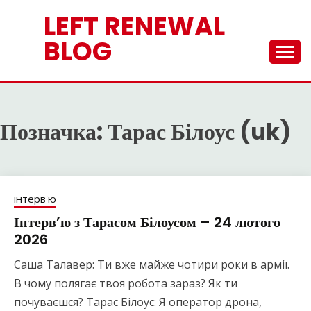
Skip
LEFT RENEWAL
to
content
BLOG
Позначка:
Тарас Білоус (uk)
інтерв'ю
Інтерв’ю з Тарасом Білоусом – 24 лютого
2026
Саша Талавер: Ти вже майже чотири роки в армії.
В чому полягає твоя робота зараз? Як ти
почуваєшся? Тарас Білоус: Я оператор дрона,