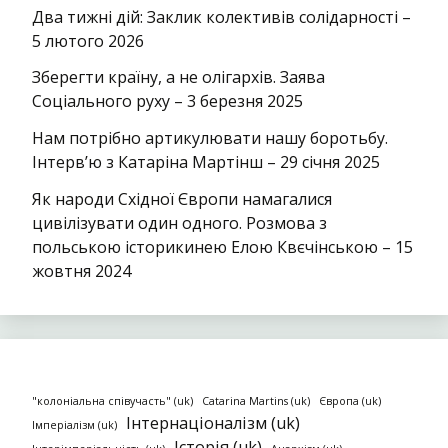
Два тижні дій: Заклик колективів солідарності –
5 лютого 2026
Зберегти країну, а не олігархів. Заява
Соціального руху – 3 березня 2025
Нам потрібно артикулювати нашу боротьбу.
Інтерв’ю з Катаріна Мартінш – 29 січня 2025
Як народи Східної Європи намагалися
цивілізувати один одного. Розмова з
польською історикинею Елою Квєчінською – 15
жовтня 2024
"колоніальна співучасть" (uk)
Catarina Martins (uk)
Європа (uk)
Інтернаціоналізм (uk)
Імперіалізм (uk)
Історія (uk)