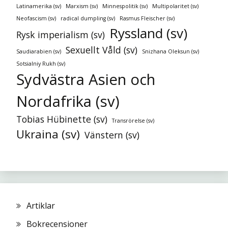
Latinamerika (sv)
Marxism (sv)
Minnespolitik (sv)
Multipolaritet (sv)
Neofascism (sv)
radical dumpling (sv)
Rasmus Fleischer (sv)
Ryssland (sv)
Rysk imperialism (sv)
Sexuellt Våld (sv)
Saudiarabien (sv)
Snizhana Oleksun (sv)
Sotsialniy Rukh (sv)
Sydvästra Asien och
Nordafrika (sv)
Tobias Hübinette (sv)
Transrörelse (sv)
Ukraina (sv)
Vänstern (sv)
Artiklar
Bokrecensioner