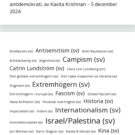
antidemokrati, av Kavita Krishnan – 5 december
2024
Antisemitism (sv)
Antifascism (sv)
Antti Rautiainen (sv)
Campism (sv)
Arbetarkamp (sv)
Argentina (sv)
Catrin Lundström (sv)
Clara Lee Lundberg (en)
Den globala extremhögern (sv)
Den ryska invasionen av Ukraina (sv)
Extremhögern (sv)
Duginism (sv)
Fascism (sv)
Extremhögern i europa (sv)
Global Fascism (sv)
Historia (sv)
Hana Al-Khamri (sv)
Hinduisk överhöghet (sv)
Internationalism (sv)
Imperialism (sv)
Indien (sv)
Israel/Palestina (sv)
Intersektionalitet (sv)
Kina (sv)
Jon Weman (sv)
Karin Stögner (sv)
Kavita Krishnan (sv)