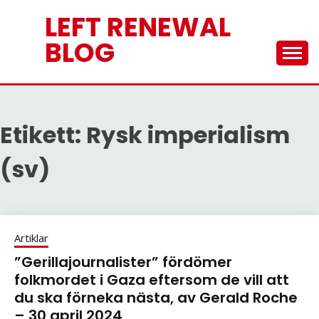
Skip
LEFT RENEWAL
to
content
BLOG
Etikett:
Rysk imperialism
(sv)
Artiklar
”Gerillajournalister” fördömer
folkmordet i Gaza eftersom de vill att
du ska förneka nästa, av Gerald Roche
– 30 april 2024