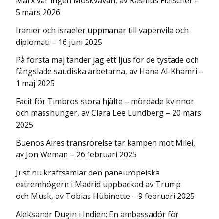
Marx var ingen Moskvavän, av Rasmus Fleischer –
5 mars 2026
Iranier och israeler uppmanar till vapenvila och
diplomati – 16 juni 2025
På första maj tänder jag ett ljus för de tystade och
fängslade saudiska arbetarna, av Hana Al-Khamri –
1 maj 2025
Facit för Timbros stora hjälte – mördade kvinnor
och masshunger, av Clara Lee Lundberg – 20 mars
2025
Buenos Aires transrörelse tar kampen mot Milei,
av Jon Weman – 26 februari 2025
Just nu kraftsamlar den paneuropeiska
extremhögern i Madrid uppbackad av Trump
och Musk, av Tobias Hübinette – 9 februari 2025
Aleksandr Dugin i Indien: En ambassadör för