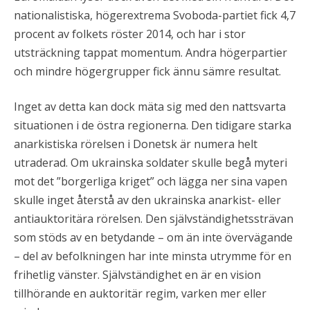
nationalistiska, högerextrema Svoboda-partiet fick 4,7
procent av folkets röster 2014, och har i stor
utsträckning tappat momentum. Andra högerpartier
och mindre högergrupper fick ännu sämre resultat.
Inget av detta kan dock mäta sig med den nattsvarta
situationen i de östra regionerna. Den tidigare starka
anarkistiska rörelsen i Donetsk är numera helt
utraderad. Om ukrainska soldater skulle begå myteri
mot det ”borgerliga kriget” och lägga ner sina vapen
skulle inget återstå av den ukrainska anarkist- eller
antiauktoritära rörelsen. Den självständighetssträvan
som stöds av en betydande – om än inte övervägande
– del av befolkningen har inte minsta utrymme för en
frihetlig vänster. Självständighet en är en vision
tillhörande en auktoritär regim, varken mer eller