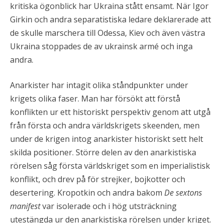
kritiska ögonblick har Ukraina stått ensamt. När Igor
Girkin och andra separatistiska ledare deklarerade att
de skulle marschera till Odessa, Kiev och även västra
Ukraina stoppades de av ukrainsk armé och inga
andra.
Anarkister har intagit olika ståndpunkter under
krigets olika faser. Man har försökt att förstå
konflikten ur ett historiskt perspektiv genom att utgå
från första och andra världskrigets skeenden, men
under de krigen intog anarkister historiskt sett helt
skilda positioner. Större delen av den anarkistiska
rörelsen såg första världskriget som en imperialistisk
konflikt, och drev på för strejker, bojkotter och
desertering. Kropotkin och andra bakom
De sextons
manifest
var isolerade och i hög utsträckning
utestängda ur den anarkistiska rörelsen under kriget.