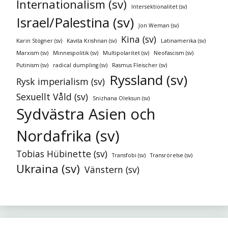
Internationalism (sv)
Intersektionalitet (sv)
Israel/Palestina (sv)
Jon Weman (sv)
Kina (sv)
Karin Stögner (sv)
Kavita Krishnan (sv)
Latinamerika (sv)
Marxism (sv)
Minnespolitik (sv)
Multipolaritet (sv)
Neofascism (sv)
Putinism (sv)
radical dumpling (sv)
Rasmus Fleischer (sv)
Ryssland (sv)
Rysk imperialism (sv)
Sexuellt Våld (sv)
Snizhana Oleksun (sv)
Sydvästra Asien och
Nordafrika (sv)
Tobias Hübinette (sv)
Transfobi (sv)
Transrörelse (sv)
Ukraina (sv)
Vänstern (sv)