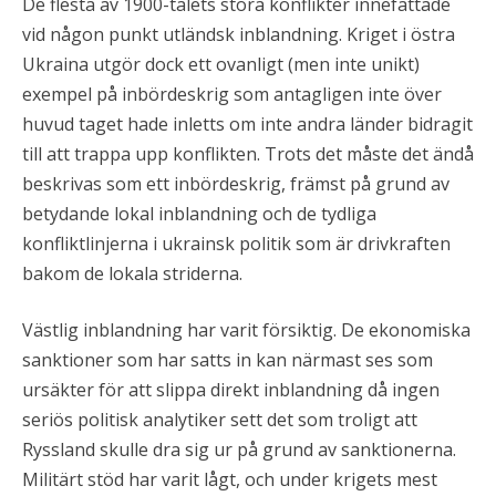
De flesta av 1900-talets stora konflikter innefattade
vid någon punkt utländsk inblandning. Kriget i östra
Ukraina utgör dock ett ovanligt (men inte unikt)
exempel på inbördeskrig som antagligen inte över
huvud taget hade inletts om inte andra länder bidragit
till att trappa upp konflikten. Trots det måste det ändå
beskrivas som ett inbördeskrig, främst på grund av
betydande lokal inblandning och de tydliga
konfliktlinjerna i ukrainsk politik som är drivkraften
bakom de lokala striderna.
Västlig inblandning har varit försiktig. De ekonomiska
sanktioner som har satts in kan närmast ses som
ursäkter för att slippa direkt inblandning då ingen
seriös politisk analytiker sett det som troligt att
Ryssland skulle dra sig ur på grund av sanktionerna.
Militärt stöd har varit lågt, och under krigets mest