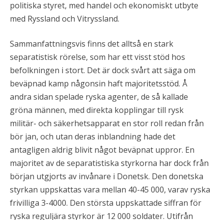
politiska styret, med handel och ekonomiskt utbyte
med Ryssland och Vitryssland.
Sammanfattningsvis finns det alltså en stark
separatistisk rörelse, som har ett visst stöd hos
befolkningen i stort. Det är dock svårt att säga om
beväpnad kamp någonsin haft majoritetsstöd. Å
andra sidan spelade ryska agenter, de så kallade
gröna männen, med direkta kopplingar till rysk
militär- och säkerhetsapparat en stor roll redan från
bör jan, och utan deras inblandning hade det
antagligen aldrig blivit något beväpnat uppror. En
majoritet av de separatistiska styrkorna har dock från
början utgjorts av invånare i Donetsk. Den donetska
styrkan uppskattas vara mellan 40-45 000, varav ryska
frivilliga 3-4000. Den största uppskattade siffran för
ryska reguljära styrkor är 12 000 soldater. Utifrån