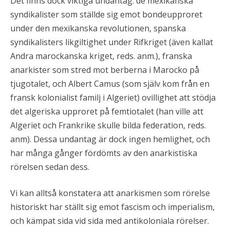
Det finns dock viktiga undantag: de mexikanska
syndikalister som ställde sig emot bondeupproret
under den mexikanska revolutionen, spanska
syndikalisters likgiltighet under Rifkriget (även kallat
Andra marockanska kriget, reds. anm.), franska
anarkister som stred mot berberna i Marocko på
tjugotalet, och Albert Camus (som själv kom från en
fransk kolonialist familj i Algeriet) ovillighet att stödja
det algeriska upproret på femtiotalet (han ville att
Algeriet och Frankrike skulle bilda federation, reds.
anm). Dessa undantag är dock ingen hemlighet, och
har många gånger fördömts av den anarkistiska
rörelsen sedan dess.
Vi kan alltså konstatera att anarkismen som rörelse
historiskt har ställt sig emot fascism och imperialism,
och kämpat sida vid sida med antikoloniala rörelser.