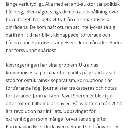
länge varit tydligt. Alla med en anti-auktoritär politisk
hållning, eller något slags demokratisk hållning över
huvudtaget, har behövt fly från de separatistiska
områdena. De som haft oturen att inte lyckas ta sig
därifrån i tid har blivit kidnappade, torterade och
hållna i underjordiska fängelser i flera månader. Andra
har försvunnit spårlöst.
Kievregeringen har sina problem. Ukrainas
kommunistiska parti har förbjudits på grund av sitt
stöd för östukrainsk separatism, korruptionen är
fortfarande hög, journalister trakasseras och hotas
fortfarande. Journalisten Pavel Sheremet blev i juli
offer för en bilbomb och avled. Få av löftena från 2014
års revolution har infriats. Uppsvinget för
extremhögern som många förväntade sig efter
Euromaidan lyser dock även det med sin frånvaro. Det