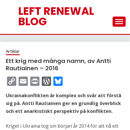
Skip
LEFT RENEWAL
to
content
BLOG
Artiklar
Ett krig med många namn, av Antti
Rautiainen – 2016
Copy
Email
Print
WordPress
Bluesky
Link
Ukrainakonflikten är komplex och svår att förstå
sig på. Antti Rautiainen ger en grundlig överblick
och ett anarkistiskt perspektiv på konflikten.
Kriget i Ukraina tog sin början år 2014 för att nå ett