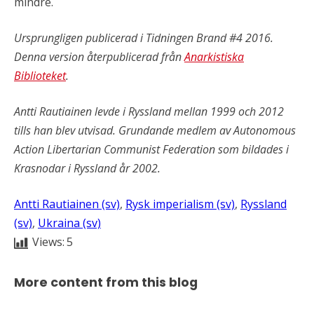
mindre.
Ursprungligen publicerad i Tidningen Brand #4 2016.
Denna version återpublicerad från
Anarkistiska
Biblioteket
.
Antti Rautiainen levde i Ryssland mellan 1999 och 2012
tills han blev utvisad. Grundande medlem av Autonomous
Action Libertarian Communist Federation som bildades i
Krasnodar i Ryssland år 2002.
Antti Rautiainen (sv)
, 
Rysk imperialism (sv)
, 
Ryssland
(sv)
, 
Ukraina (sv)
Views:
5
More content from this blog