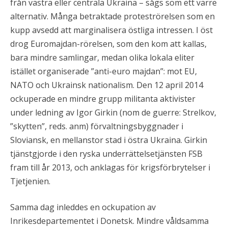
från västra eller centrala Ukraina – sågs som ett värre
alternativ. Många betraktade proteströrelsen som en
kupp avsedd att marginalisera östliga intressen. I öst
drog Euromajdan-rörelsen, som den kom att kallas,
bara mindre samlingar, medan olika lokala eliter
istället organiserade ”anti-euro majdan”: mot EU,
NATO och Ukrainsk nationalism. Den 12 april 2014
ockuperade en mindre grupp militanta aktivister
under ledning av Igor Girkin (nom de guerre: Strelkov,
”skytten”, reds. anm) förvaltningsbyggnader i
Sloviansk, en mellanstor stad i östra Ukraina. Girkin
tjänstgjorde i den ryska underrättelsetjänsten FSB
fram till år 2013, och anklagas för krigsförbrytelser i
Tjetjenien.
Samma dag inleddes en ockupation av
Inrikesdepartementet i Donetsk. Mindre våldsamma