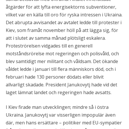
åtgärder för att lyfta energisektorns subventioner,
vilket var en källa till oro för ryska intressen i Ukraina.
Det abrupta avvisandet av avtalet ledde till protester i
Kiev, som framåt november höll på att lägga sig, för
att i slutet av samma månad plötsligt eskalera.
Proteströrelsen vidgades till en generell
motståndsrörelse mot regeringen och polisvåld, och
blev samtidigt mer militant och våldsam. Det ökande
våldet ledde i januari till flera människors död, och i
februari hade 130 personer dödats eller blivit
allvarligt skadade. President Janukovytj hade vid det
laget lämnat landet och regeringen hade avsatts.
I Kiev firade man utvecklingen; mindre så i östra
Ukraina. Janukovytj var visserligen impopulär även
där, men hans ersättare – politiker med EU-sympatier