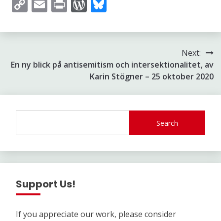
Copy
Email
Print
WordPress
Bluesky
Link
Inläggsnavigering
Next:
En ny blick på antisemitism och intersektionalitet, av
Karin Stögner – 25 oktober 2020
Search
Support Us!
If you appreciate our work, please consider