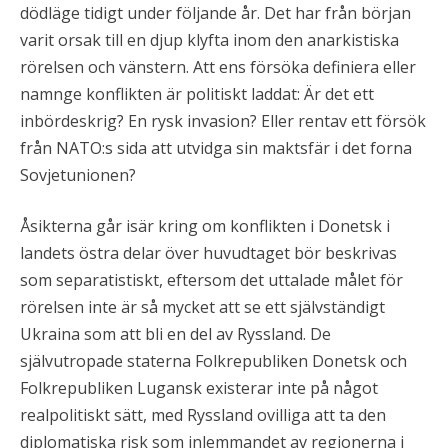
dödläge tidigt under följande år. Det har från början
varit orsak till en djup klyfta inom den anarkistiska
rörelsen och vänstern. Att ens försöka definiera eller
namnge konflikten är politiskt laddat: Är det ett
inbördeskrig? En rysk invasion? Eller rentav ett försök
från NATO:s sida att utvidga sin maktsfär i det forna
Sovjetunionen?
Åsikterna går isär kring om konflikten i Donetsk i
landets östra delar över huvudtaget bör beskrivas
som separatistiskt, eftersom det uttalade målet för
rörelsen inte är så mycket att se ett självständigt
Ukraina som att bli en del av Ryssland. De
självutropade staterna Folkrepubliken Donetsk och
Folkrepubliken Lugansk existerar inte på något
realpolitiskt sätt, med Ryssland ovilliga att ta den
diplomatiska risk som inlemmandet av regionerna i