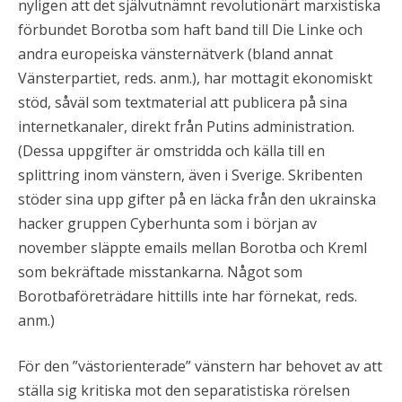
nyligen att det självutnämnt revolutionärt marxistiska
förbundet Borotba som haft band till Die Linke och
andra europeiska vänsternätverk (bland annat
Vänsterpartiet, reds. anm.), har mottagit ekonomiskt
stöd, såväl som textmaterial att publicera på sina
internetkanaler, direkt från Putins administration.
(Dessa uppgifter är omstridda och källa till en
splittring inom vänstern, även i Sverige. Skribenten
stöder sina upp gifter på en läcka från den ukrainska
hacker gruppen Cyberhunta som i början av
november släppte emails mellan Borotba och Kreml
som bekräftade misstankarna. Något som
Borotbaföreträdare hittills inte har förnekat, reds.
anm.)
För den ”västorienterade” vänstern har behovet av att
ställa sig kritiska mot den separatistiska rörelsen