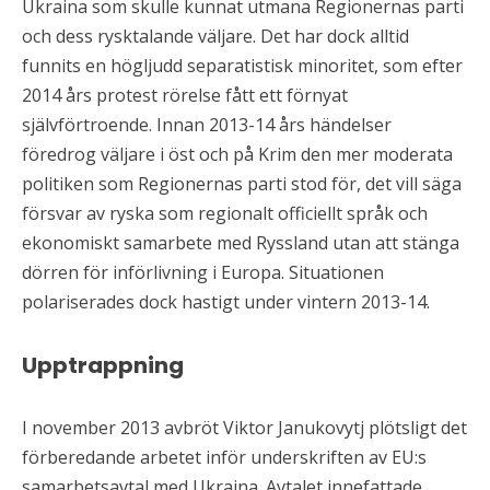
Ukraina som skulle kunnat utmana Regionernas parti
och dess rysktalande väljare. Det har dock alltid
funnits en högljudd separatistisk minoritet, som efter
2014 års protest rörelse fått ett förnyat
självförtroende. Innan 2013-14 års händelser
föredrog väljare i öst och på Krim den mer moderata
politiken som Regionernas parti stod för, det vill säga
försvar av ryska som regionalt officiellt språk och
ekonomiskt samarbete med Ryssland utan att stänga
dörren för införlivning i Europa. Situationen
polariserades dock hastigt under vintern 2013-14.
Upptrappning
I november 2013 avbröt Viktor Janukovytj plötsligt det
förberedande arbetet inför underskriften av EU:s
samarbetsavtal med Ukraina. Avtalet innefattade