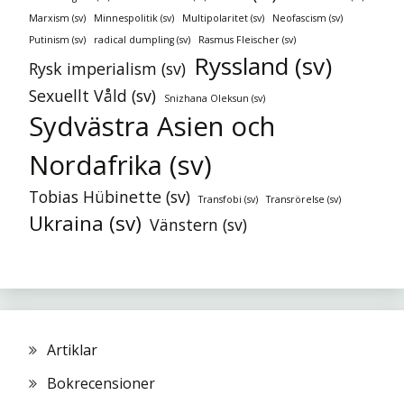
Marxism (sv)
Minnespolitik (sv)
Multipolaritet (sv)
Neofascism (sv)
Putinism (sv)
radical dumpling (sv)
Rasmus Fleischer (sv)
Ryssland (sv)
Rysk imperialism (sv)
Sexuellt Våld (sv)
Snizhana Oleksun (sv)
Sydvästra Asien och
Nordafrika (sv)
Tobias Hübinette (sv)
Transfobi (sv)
Transrörelse (sv)
Ukraina (sv)
Vänstern (sv)
Artiklar
Bokrecensioner