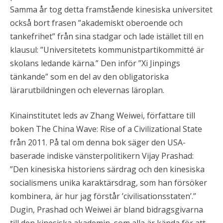
Samma år tog detta framstående kinesiska universitet
också bort frasen ”akademiskt oberoende och
tankefrihet” från sina stadgar och lade istället till en
klausul: ”Universitetets kommunistpartikommitté är
skolans ledande kärna.” Den inför ”Xi Jinpings
tänkande” som en del av den obligatoriska
lärarutbildningen och elevernas läroplan.
Kinainstitutet leds av Zhang Weiwei, författare till
boken The China Wave: Rise of a Civilizational State
från 2011. På tal om denna bok säger den USA-
baserade indiske vänsterpolitikern Vijay Prashad:
”Den kinesiska historiens särdrag och den kinesiska
socialismens unika karaktärsdrag, som han försöker
kombinera, är hur jag förstår ’civilisationsstaten’.”
Dugin, Prashad och Weiwei är bland bidragsgivarna
till den kinesiska akademin, som alla är kända för att