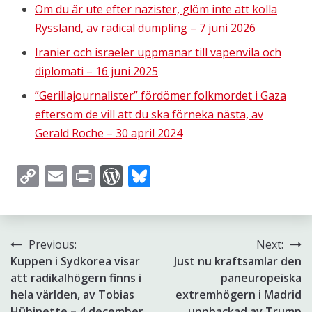
Om du är ute efter nazister, glöm inte att kolla
Ryssland, av radical dumpling – 7 juni 2026
Iranier och israeler uppmanar till vapenvila och
diplomati – 16 juni 2025
”Gerillajournalister” fördömer folkmordet i Gaza
eftersom de vill att du ska förneka nästa, av
Gerald Roche – 30 april 2024
Copy
Email
Print
WordPress
Bluesky
Link
Inläggsnavigering
Previous:
Next:
Kuppen i Sydkorea visar
Just nu kraftsamlar den
att radikalhögern finns i
paneuropeiska
hela världen, av Tobias
extremhögern i Madrid
Hübinette – 4 december
uppbackad av Trump