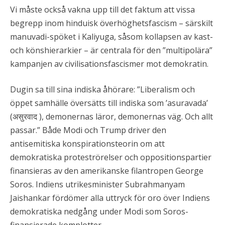
Vi måste också vakna upp till det faktum att vissa
begrepp inom hinduisk överhöghetsfascism – särskilt
manuvadi-spöket i Kaliyuga, såsom kollapsen av kast-
och könshierarkier – är centrala för den ”multipolära”
kampanjen av civilisationsfascismer mot demokratin.
Dugin sa till sina indiska åhörare: ”Liberalism och
öppet samhälle översätts till indiska som ’asuravada’
(असुरवाद ), demonernas läror, demonernas väg. Och allt
passar.” Både Modi och Trump driver den
antisemitiska konspirationsteorin om att
demokratiska proteströrelser och oppositionspartier
finansieras av den amerikanske filantropen George
Soros. Indiens utrikesminister Subrahmanyam
Jaishankar fördömer alla uttryck för oro över Indiens
demokratiska nedgång under Modi som Soros-