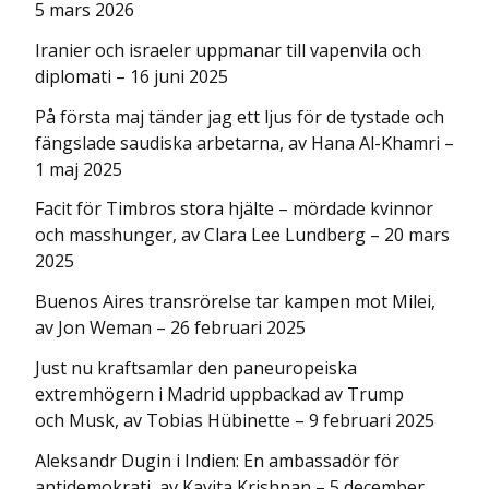
5 mars 2026
Iranier och israeler uppmanar till vapenvila och
diplomati – 16 juni 2025
På första maj tänder jag ett ljus för de tystade och
fängslade saudiska arbetarna, av Hana Al-Khamri –
1 maj 2025
Facit för Timbros stora hjälte – mördade kvinnor
och masshunger, av Clara Lee Lundberg – 20 mars
2025
Buenos Aires transrörelse tar kampen mot Milei,
av Jon Weman – 26 februari 2025
Just nu kraftsamlar den paneuropeiska
extremhögern i Madrid uppbackad av Trump
och Musk, av Tobias Hübinette – 9 februari 2025
Aleksandr Dugin i Indien: En ambassadör för
antidemokrati, av Kavita Krishnan – 5 december