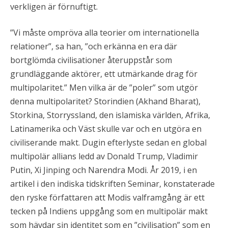
verkligen är förnuftigt.
”Vi måste ompröva alla teorier om internationella
relationer”, sa han, ”och erkänna en era där
bortglömda civilisationer återuppstår som
grundläggande aktörer, ett utmärkande drag för
multipolaritet.” Men vilka är de ”poler” som utgör
denna multipolaritet? Storindien (Akhand Bharat),
Storkina, Storryssland, den islamiska världen, Afrika,
Latinamerika och Väst skulle var och en utgöra en
civiliserande makt. Dugin efterlyste sedan en global
multipolär allians ledd av Donald Trump, Vladimir
Putin, Xi Jinping och Narendra Modi. År 2019, i en
artikel i den indiska tidskriften Seminar, konstaterade
den ryske författaren att Modis valframgång är ett
tecken på Indiens uppgång som en multipolär makt
som hävdar sin identitet som en ”civilisation” som en