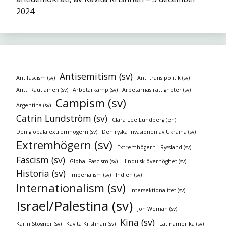
2024
Antisemitism (sv)
Antifascism (sv)
Anti trans politik (sv)
Antti Rautiainen (sv)
Arbetarkamp (sv)
Arbetarnas rättigheter (sv)
Campism (sv)
Argentina (sv)
Catrin Lundström (sv)
Clara Lee Lundberg (en)
Den globala extremhögern (sv)
Den ryska invasionen av Ukraina (sv)
Extremhögern (sv)
Extremhögern i Ryssland (sv)
Fascism (sv)
Global Fascism (sv)
Hinduisk överhöghet (sv)
Historia (sv)
Imperialism (sv)
Indien (sv)
Internationalism (sv)
Intersektionalitet (sv)
Israel/Palestina (sv)
Jon Weman (sv)
Kina (sv)
Karin Stögner (sv)
Kavita Krishnan (sv)
Latinamerika (sv)