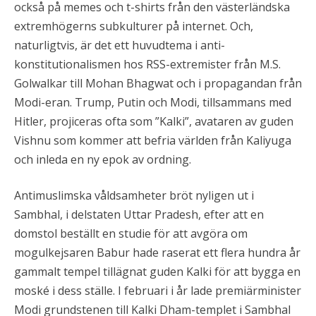
också på memes och t-shirts från den västerländska
extremhögerns subkulturer på internet. Och,
naturligtvis, är det ett huvudtema i anti-
konstitutionalismen hos RSS-extremister från M.S.
Golwalkar till Mohan Bhagwat och i propagandan från
Modi-eran. Trump, Putin och Modi, tillsammans med
Hitler, projiceras ofta som ”Kalki”, avataren av guden
Vishnu som kommer att befria världen från Kaliyuga
och inleda en ny epok av ordning.
Antimuslimska våldsamheter bröt nyligen ut i
Sambhal, i delstaten Uttar Pradesh, efter att en
domstol beställt en studie för att avgöra om
mogulkejsaren Babur hade raserat ett flera hundra år
gammalt tempel tillägnat guden Kalki för att bygga en
moské i dess ställe. I februari i år lade premiärminister
Modi grundstenen till Kalki Dham-templet i Sambhal