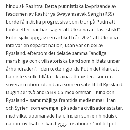
hinduisk Rashtra. Detta putinistiska lovprisande av
fascismen av Rashtriya Swayamsevak Sangh (RSS)
borde få indiska progressiva som tror på Putin att
tänka efter när han säger att Ukraina är ”fascistiskt”.
Putin själv uppgav i en artikel från 2021 att Ukraina
inte var en separat nation, utan var en del av
Ryssland, eftersom det delade samma ”andliga,
mänskliga och civilisatoriska band som bildats under
århundraden”. I den texten gjorde Putin det klart att
han inte skulle tillåta Ukraina att existera som en
suverän nation, utan bara som en satellit till Ryssland.
Dugin ser två andra BRICS-medlemmar – Kina och
Ryssland – samt möjliga framtida medlemmar, Iran
och Syrien, som exempel på sådana civilisationsstater,
med vilka, uppmanade han, Indien som en hinduisk
nation-civilisation kan bygga relationer ”pol till pol”.