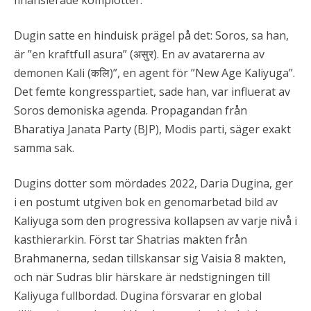
finansierade komplotter.
Dugin satte en hinduisk prägel på det: Soros, sa han,
är ”en kraftfull asura” (असुर). En av avatarerna av
demonen Kali (कलि)”, en agent för ”New Age Kaliyuga”.
Det femte kongresspartiet, sade han, var influerat av
Soros demoniska agenda. Propagandan från
Bharatiya Janata Party (BJP), Modis parti, säger exakt
samma sak.
Dugins dotter som mördades 2022, Daria Dugina, ger
i en postumt utgiven bok en genomarbetad bild av
Kaliyuga som den progressiva kollapsen av varje nivå i
kasthierarkin. Först tar Shatrias makten från
Brahmanerna, sedan tillskansar sig Vaisia 8 makten,
och när Sudras blir härskare är nedstigningen till
Kaliyuga fullbordad. Dugina försvarar en global