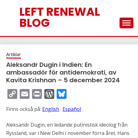
Skip
LEFT RENEWAL
to
content
BLOG
Artiklar
Aleksandr Dugin i Indien: En
ambassadör för antidemokrati, av
Kavita Krishnan – 5 december 2024
Copy
Email
Print
WordPress
Bluesky
Link
Finns också på:
English
·
Español
Aleksandr Dugin, en ledande
putinistisk ideolog från
Ryssland, var i New Delhi i november förra året. Hans