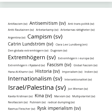
Antisemitism (sv)
Antifascism (sv)
Anti trans politik (sv)
Antti Rautiainen (sv)
Arbetarkamp (sv)
Arbetarnas rättigheter (sv)
Campism (sv)
Argentina (sv)
Catrin Lundström (sv)
Clara Lee Lundberg (en)
Den globala extremhögern (sv)
Duginism (sv)
Extremhögern (sv)
Extremhögern i europa (sv)
Fascism (sv)
Extremhögern i Ryssland (sv)
Global Fascism (sv)
Historia (sv)
Hana Al-Khamri (sv)
Imperialism (sv)
Indien (sv)
Internationalism (sv)
Intersektionalitet (sv)
Israel/Palestina (sv)
Jon Weman (sv)
Kina (sv)
Kavita Krishnan (sv)
Marxism (sv)
Multipolaritet (sv)
Neofascism (sv)
Putinism (sv)
radical dumpling (sv)
Rysk imperialism (sv)
Rasmus Fleischer (sv)