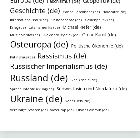
Europa (de)
Geopolitik (de)
Faschismus (de)
Geschichte (de)
Hanna Perekhoda (de)
Holocaust (de)
Internationalismus (de)
Klassenanalyse (de)
Klassenpolitik (de)
Michael Kiefer (de)
Krieg (de)
Lateinamerika (de)
Omar Kamil (de)
Multipolarität (de)
Oleksandr Kyselov (de)
Osteuropa (de)
Politische Ökonomie (de)
Rassismus (de)
Putinismus (de)
Russischer Imperialismus (de)
Russland (de)
Sina Arnold (de)
Südwestasien und Nordafrika (de)
Sprachunterdrückung (de)
Ukraine (de)
Venezuela (de)
Vereinigte Staaten (de)
voxeurop (de)
Ökosozialismus (de)