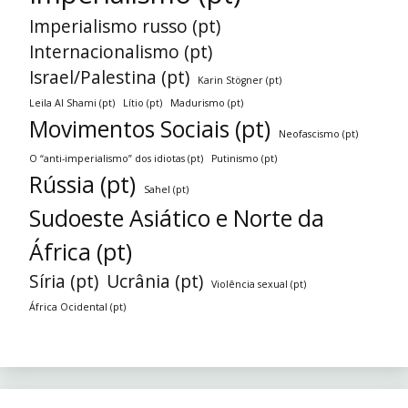
Imperialismo russo (pt)
Internacionalismo (pt)
Israel/Palestina (pt)
Karin Stögner (pt)
Leila Al Shami (pt)
Lítio (pt)
Madurismo (pt)
Movimentos Sociais (pt)
Neofascismo (pt)
O “anti-imperialismo” dos idiotas (pt)
Putinismo (pt)
Rússia (pt)
Sahel (pt)
Sudoeste Asiático e Norte da
África (pt)
Síria (pt)
Ucrânia (pt)
Violência sexual (pt)
África Ocidental (pt)