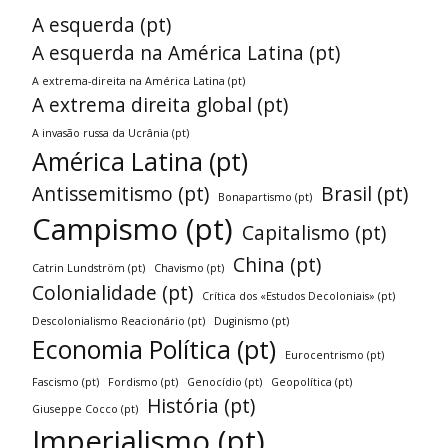
A esquerda (pt)
A esquerda na América Latina (pt)
A extrema-direita na América Latina (pt)
A extrema direita global (pt)
A invasão russa da Ucrânia (pt)
América Latina (pt)
Antissemitismo (pt)
Brasil (pt)
Bonapartismo (pt)
Campismo (pt)
Capitalismo (pt)
China (pt)
Catrin Lundström (pt)
Chavismo (pt)
Colonialidade (pt)
Crítica dos «Estudos Decoloniais» (pt)
Descolonialismo Reacionário (pt)
Duginismo (pt)
Economia Política (pt)
Eurocentrismo (pt)
Fascismo (pt)
Fordismo (pt)
Genocídio (pt)
Geopolítica (pt)
História (pt)
Giuseppe Cocco (pt)
Imperialismo (pt)