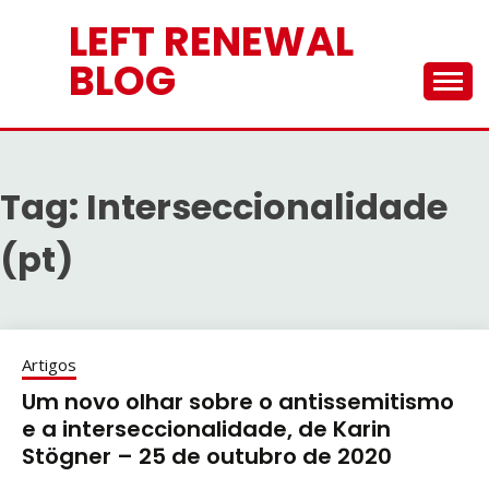
Skip
LEFT RENEWAL
to
content
BLOG
Tag:
Interseccionalidade
(pt)
Artigos
Um novo olhar sobre o antissemitismo
e a interseccionalidade, de Karin
Stögner – 25 de outubro de 2020