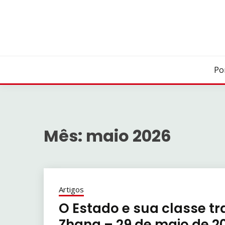
Skip
to
content
Po
Mês:
maio 2026
Artigos
O Estado e sua classe t
Zhang – 29 de maio de 2