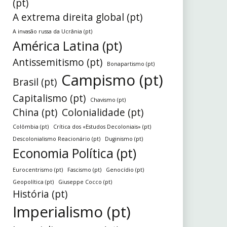
(pt)
A extrema direita global (pt)
A invasão russa da Ucrânia (pt)
América Latina (pt)
Antissemitismo (pt)
Bonapartismo (pt)
Campismo (pt)
Brasil (pt)
Capitalismo (pt)
Chavismo (pt)
China (pt)
Colonialidade (pt)
Colômbia (pt)
Crítica dos «Estudos Decoloniais» (pt)
Descolonialismo Reacionário (pt)
Duginismo (pt)
Economia Política (pt)
Eurocentrismo (pt)
Fascismo (pt)
Genocídio (pt)
Geopolítica (pt)
Giuseppe Cocco (pt)
História (pt)
Imperialismo (pt)