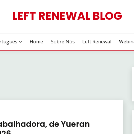
LEFT RENEWAL BLOG
rtuguês
Home
Sobre Nós
Left Renewal
Webin
rabalhadora, de Yueran
026