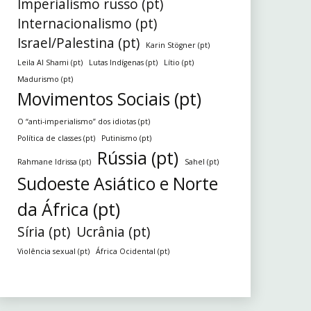
Imperialismo russo (pt)
Internacionalismo (pt)
Israel/Palestina (pt)
Karin Stögner (pt)
Leila Al Shami (pt)
Lutas Indígenas (pt)
Lítio (pt)
Madurismo (pt)
Movimentos Sociais (pt)
O “anti-imperialismo” dos idiotas (pt)
Política de classes (pt)
Putinismo (pt)
Rússia (pt)
Rahmane Idrissa (pt)
Sahel (pt)
Sudoeste Asiático e Norte
da África (pt)
Síria (pt)
Ucrânia (pt)
Violência sexual (pt)
África Ocidental (pt)