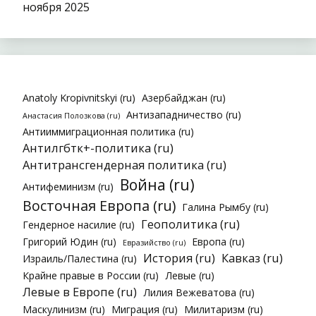
ноября 2025
Anatoly Kropivnitskyi (ru)
Азербайджан (ru)
Антизападничество (ru)
Анастасия Полозкова (ru)
Антииммиграционная политика (ru)
Антилгбтк+-политика (ru)
Антитрансгендерная политика (ru)
Война (ru)
Антифеминизм (ru)
Восточная Европа (ru)
Галина Рымбу (ru)
Геополитика (ru)
Гендерное насилие (ru)
Григорий Юдин (ru)
Европа (ru)
Евразийство (ru)
История (ru)
Кавказ (ru)
Израиль/Палестина (ru)
Крайне правые в России (ru)
Левые (ru)
Левые в Европе (ru)
Лилия Вежеватова (ru)
Маскулинизм (ru)
Миграция (ru)
Милитаризм (ru)