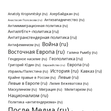
Anatoly Kropivnitskyi (ru)
Азербайджан (ru)
Антизападничество (ru)
Анастасия Полозкова (ru)
Антииммиграционная политика (ru)
Антилгбтк+-политика (ru)
Антитрансгендерная политика (ru)
Война (ru)
Антифеминизм (ru)
Восточная Европа (ru)
Галина Рымбу (ru)
Геополитика (ru)
Гендерное насилие (ru)
Европа (ru)
Григорий Юдин (ru)
Евразийство (ru)
История (ru)
Кавказ (ru)
Израиль/Палестина (ru)
Левые (ru)
Крайне правые в России (ru)
Левые в Европе (ru)
Лилия Вежеватова (ru)
Маскулинизм (ru)
Миграция (ru)
Милитаризм (ru)
Национализм (ru)
Политика «антигендеризма» (ru)
После Медиа (ru)