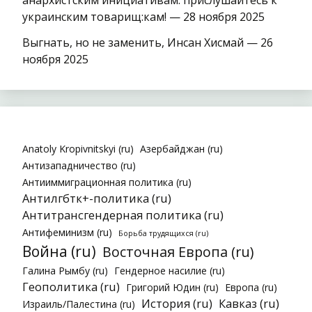
украинским товарищ:кам! — 28 ноября 2025
Выгнать, но не заменить, Инсан Хисмай — 26
ноября 2025
Anatoly Kropivnitskyi (ru)
Азербайджан (ru)
Антизападничество (ru)
Антииммиграционная политика (ru)
Антилгбтк+-политика (ru)
Антитрансгендерная политика (ru)
Антифеминизм (ru)
Борьба трудящихся (ru)
Война (ru)
Восточная Европа (ru)
Галина Рымбу (ru)
Гендерное насилие (ru)
Геополитика (ru)
Григорий Юдин (ru)
Европа (ru)
История (ru)
Кавказ (ru)
Израиль/Палестина (ru)