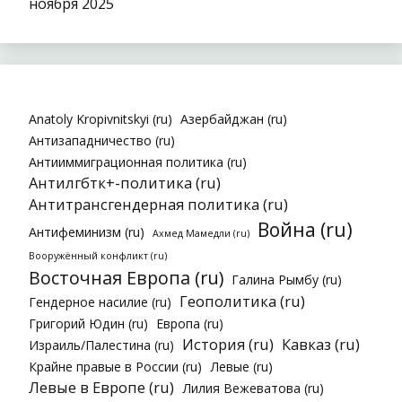
ноября 2025
Anatoly Kropivnitskyi (ru)
Азербайджан (ru)
Антизападничество (ru)
Антииммиграционная политика (ru)
Антилгбтк+-политика (ru)
Антитрансгендерная политика (ru)
Война (ru)
Антифеминизм (ru)
Ахмед Мамедли (ru)
Вооружённый конфликт (ru)
Восточная Европа (ru)
Галина Рымбу (ru)
Геополитика (ru)
Гендерное насилие (ru)
Григорий Юдин (ru)
Европа (ru)
История (ru)
Кавказ (ru)
Израиль/Палестина (ru)
Крайне правые в России (ru)
Левые (ru)
Левые в Европе (ru)
Лилия Вежеватова (ru)