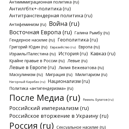
Антииммиграционная политика (ru)
Антилгбтк+-политика (ru)
Антитрансгендерная политика (ru)
Война (ru)
Антифеминизм (ru)
Восточная Европа (ru)
Галина Рымбу (ru)
Геополитика (ru)
Гендерное насилие (ru)
Григорий Юдин (ru)
Европа (ru)
Евразийство (ru)
История (ru)
Кавказ (ru)
Израиль/Палестина (ru)
Крайне правые в России (ru)
Левые (ru)
Левые в Европе (ru)
Лилия Вежеватова (ru)
Маскулинизм (ru)
Миграция (ru)
Милитаризм (ru)
Национализм (ru)
Нагорный Карабах (ru)
Политика «антигендеризма» (ru)
После Медиа (ru)
Рамиль Булатов (ru)
Российский империализм (ru)
Российское вторжение в Украину (ru)
Россия (ru)
Сексуальное насилие (ru)