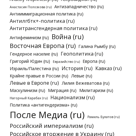
Антизападничество (ru)
Анастасия Полозкова (ru)
Антииммиграционная политика (ru)
Антилгбтк+-политика (ru)
Антитрансгендерная политика (ru)
Война (ru)
Антифеминизм (ru)
Восточная Европа (ru)
Галина Рымбу (ru)
Геополитика (ru)
Гендерное насилие (ru)
Григорий Юдин (ru)
Европа (ru)
Евразийство (ru)
История (ru)
Кавказ (ru)
Израиль/Палестина (ru)
Крайне правые в России (ru)
Левые (ru)
Левые в Европе (ru)
Лилия Вежеватова (ru)
Маскулинизм (ru)
Миграция (ru)
Милитаризм (ru)
Национализм (ru)
Нагорный Карабах (ru)
Политика «антигендеризма» (ru)
После Медиа (ru)
Рамиль Булатов (ru)
Российский империализм (ru)
Российское вторжение в Украину (ru)