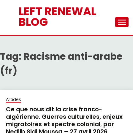
Skip
LEFT RENEWAL
to
content
BLOG
Tag:
Racisme anti-arabe
(fr)
Articles
Ce que nous dit la crise franco-
algérienne. Guerres culturelles, enjeux
migratoires et spectre colonial, par
Nedjib Sidi Moussa – 27 avril 2026