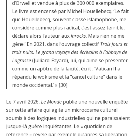
d’Orwell et vendue à plus de 300 000 exemplaires.
Le livre est encensé par Michel Houellebecq. ‘Le fait
que Houellebecq, souvent classé islamophobe, me
considère comme plus radical, c’est assez terrible,
déclare alors l’auteur aux
Inrocks
. Mais rien ne me
gêne.’ En 2021, dans l’ouvrage collectif
Trois jours et
trois nuits. Le grand voyage des écrivains à l’abbaye de
Lagrasse
(Julliard-Fayard), lui, qui aime se présenter
comme un apôtre de la laïcité, écrit : ‘Vatican II a
répandu le wokisme et la “cancel culture” dans le
monde occidental.’ » [30]
Le 7 avril 2026,
Le Monde
publie une nouvelle enquête
sur cette affaire qui agite un microcosme culturel
soumis à des logiques industrielles qui ne paraissaient
jusque-là guère inquiétantes. Le « quotidien de
référence » révèle par exemple qu’après sa libération,