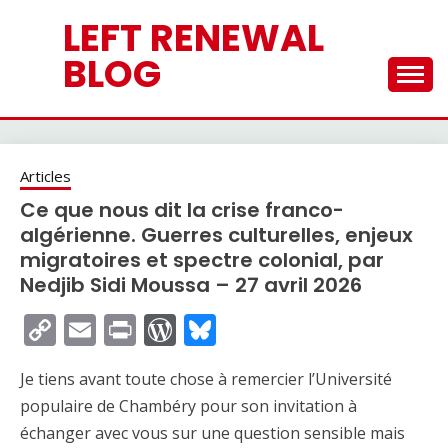
Skip
LEFT RENEWAL
to
content
BLOG
Articles
Ce que nous dit la crise franco-
algérienne. Guerres culturelles, enjeux
migratoires et spectre colonial, par
Nedjib Sidi Moussa – 27 avril 2026
Copy
Email
Print
WordPress
Bluesky
Link
Je tiens avant toute chose à remercier l’Université
populaire de Chambéry pour son invitation à
échanger avec vous sur une question sensible mais