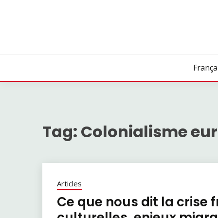
Skip
to
content
França
Tag:
Colonialisme eur
Articles
Ce que nous dit la crise
culturelles, enjeux migra