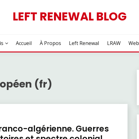
LEFT RENEWAL BLOG
is
Accueil
À Propos
Left Renewal
LRAW
Web
opéen (fr)
 franco-algérienne. Guerres
toires et spectre colonial,