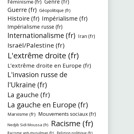
Genre (fr)
Féminisme (fr)
Guerre (fr)
Géopolitique (fr)
Histoire (fr)
Impérialisme (fr)
Impérialisme russe (fr)
Internationalisme (fr)
Iran (fr)
Israël/Palestine (fr)
L'extrême droite (fr)
L'extrême droite en Europe (fr)
L'invasion russe de
l'Ukraine (fr)
La gauche (fr)
La gauche en Europe (fr)
Mouvements sociaux (fr)
Marxisme (fr)
Racisme (fr)
Nedjib Sidi Moussa (fr)
Racisme anti-musulman (fr)
Religion politique (fr)