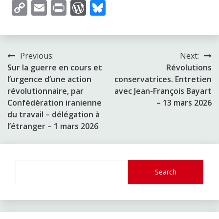
Copy
Email
Print
WordPress
Bluesky
Link
Post
Previous:
Next:
Sur la guerre en cours et
Révolutions
navigation
l’urgence d’une action
conservatrices. Entretien
révolutionnaire, par
avec Jean-François Bayart
Confédération iranienne
– 13 mars 2026
du travail – délégation à
l’étranger – 1 mars 2026
Search