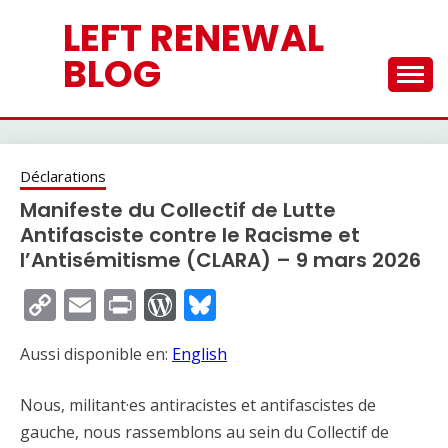
Skip
LEFT RENEWAL
to
content
BLOG
Déclarations
Manifeste du Collectif de Lutte
Antifasciste contre le Racisme et
l’Antisémitisme (CLARA) – 9 mars 2026
Copy
Email
Print
WordPress
Bluesky
Link
Aussi disponible en:
English
Nous, militant·es antiracistes et antifascistes de
gauche, nous rassemblons au sein du Collectif de