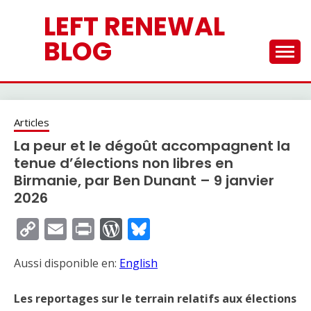
Skip
LEFT RENEWAL
to
content
BLOG
Articles
La peur et le dégoût accompagnent la
tenue d’élections non libres en
Birmanie, par Ben Dunant – 9 janvier
2026
Copy
Email
Print
WordPress
Bluesky
Link
Aussi disponible en:
English
Les reportages sur le terrain relatifs aux élections