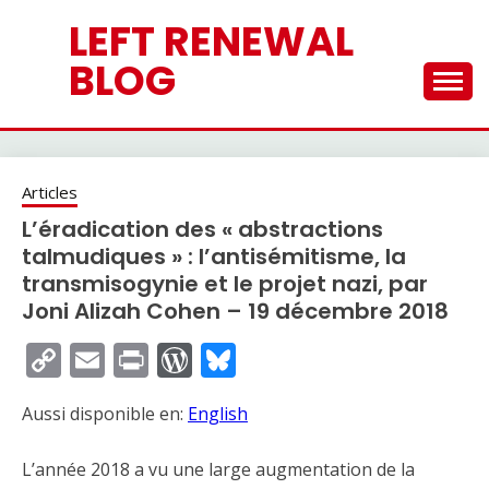
Skip
LEFT RENEWAL
to
content
BLOG
Articles
L’éradication des « abstractions
talmudiques » : l’antisémitisme, la
transmisogynie et le projet nazi, par
Joni Alizah Cohen – 19 décembre 2018
Copy
Email
Print
WordPress
Bluesky
Link
Aussi disponible en:
English
L’année 2018 a vu une large augmentation de la