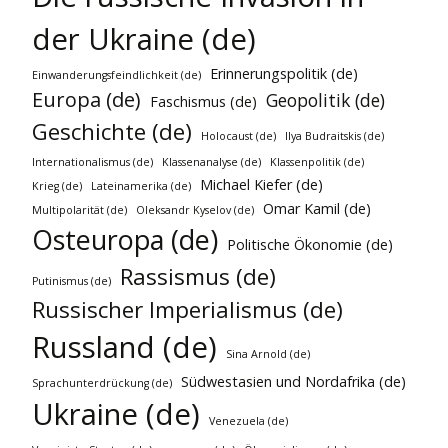
der Ukraine (de)
Erinnerungspolitik (de)
Einwanderungsfeindlichkeit (de)
Europa (de)
Geopolitik (de)
Faschismus (de)
Geschichte (de)
Holocaust (de)
Ilya Budraitskis (de)
Internationalismus (de)
Klassenanalyse (de)
Klassenpolitik (de)
Michael Kiefer (de)
Krieg (de)
Lateinamerika (de)
Omar Kamil (de)
Multipolarität (de)
Oleksandr Kyselov (de)
Osteuropa (de)
Politische Ökonomie (de)
Rassismus (de)
Putinismus (de)
Russischer Imperialismus (de)
Russland (de)
Sina Arnold (de)
Südwestasien und Nordafrika (de)
Sprachunterdrückung (de)
Ukraine (de)
Venezuela (de)