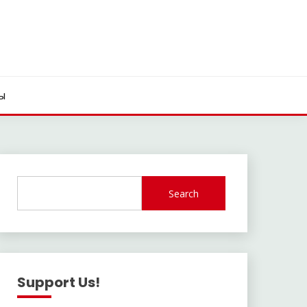
ы
Search
Support Us!