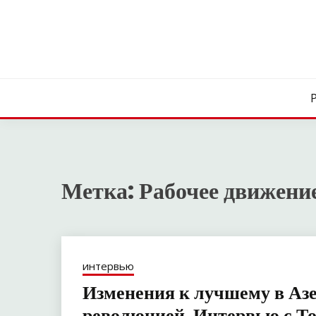
Перейти
к
содержимому
Метка:
Рабочее движени
интервью
Изменения к лучшему в Аз
революцией. Интервью с Т