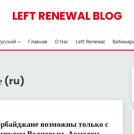
LEFT RENEWAL BLOG
Русский
Главная
О Нас
Left Renewal
Вебинар
е (ru)
ербайджане возможны только с
огрулом Велиевым, Ахмедом