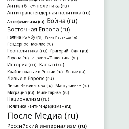
Антилгбтк+-политика (ru)
Антитрансгендерная политика (ru)
Война (ru)
Антифеминизм (ru)
Восточная Европа (ru)
Галина Рымбу (ru)
Ганна Перехода (ru)
Гендерное насилие (ru)
Геополитика (ru)
Григорий Юдин (ru)
Европа (ru)
Израиль/Палестина (ru)
История (ru)
Кавказ (ru)
Крайне правые в России (ru)
Левые (ru)
Левые в Европе (ru)
Лилия Вежеватова (ru)
Маскулинизм (ru)
Миграция (ru)
Милитаризм (ru)
Национализм (ru)
Политика «антигендеризма» (ru)
После Медиа (ru)
Российский империализм (ru)