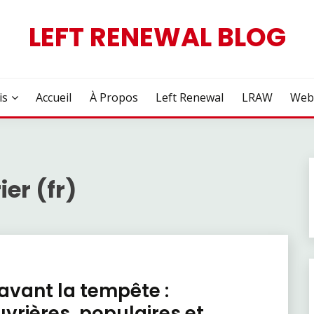
LEFT RENEWAL BLOG
is
Accueil
À Propos
Left Renewal
LRAW
Web
er (fr)
avant la tempête :
vrières, populaires et