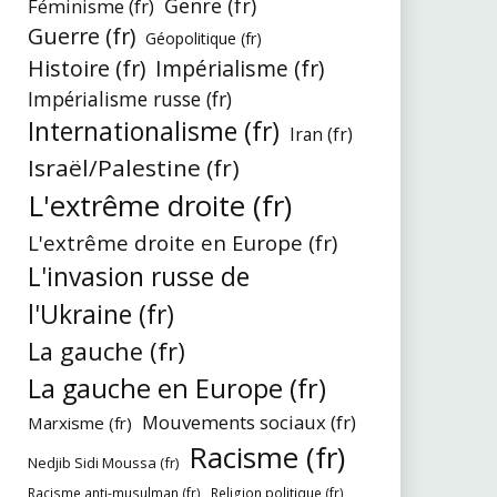
Genre (fr)
Féminisme (fr)
Guerre (fr)
Géopolitique (fr)
Histoire (fr)
Impérialisme (fr)
Impérialisme russe (fr)
Internationalisme (fr)
Iran (fr)
Israël/Palestine (fr)
L'extrême droite (fr)
L'extrême droite en Europe (fr)
L'invasion russe de
l'Ukraine (fr)
La gauche (fr)
La gauche en Europe (fr)
Mouvements sociaux (fr)
Marxisme (fr)
Racisme (fr)
Nedjib Sidi Moussa (fr)
Racisme anti-musulman (fr)
Religion politique (fr)