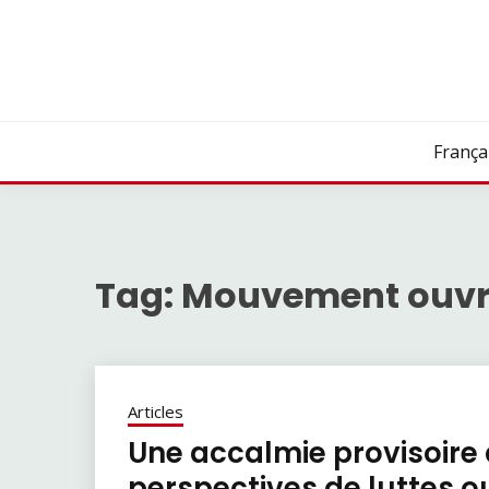
Skip
to
content
França
Tag:
Mouvement ouvri
Articles
Une accalmie provisoire 
perspectives de luttes ou