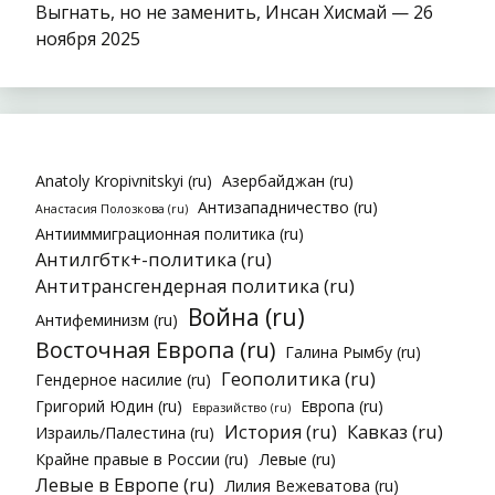
Выгнать, но не заменить, Инсан Хисмай — 26
ноября 2025
Anatoly Kropivnitskyi (ru)
Азербайджан (ru)
Антизападничество (ru)
Анастасия Полозкова (ru)
Антииммиграционная политика (ru)
Антилгбтк+-политика (ru)
Антитрансгендерная политика (ru)
Война (ru)
Антифеминизм (ru)
Восточная Европа (ru)
Галина Рымбу (ru)
Геополитика (ru)
Гендерное насилие (ru)
Григорий Юдин (ru)
Европа (ru)
Евразийство (ru)
История (ru)
Кавказ (ru)
Израиль/Палестина (ru)
Крайне правые в России (ru)
Левые (ru)
Левые в Европе (ru)
Лилия Вежеватова (ru)