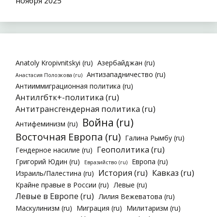
ноября 2025
Anatoly Kropivnitskyi (ru)
Азербайджан (ru)
Антизападничество (ru)
Анастасия Полозкова (ru)
Антииммиграционная политика (ru)
Антилгбтк+-политика (ru)
Антитрансгендерная политика (ru)
Война (ru)
Антифеминизм (ru)
Восточная Европа (ru)
Галина Рымбу (ru)
Геополитика (ru)
Гендерное насилие (ru)
Григорий Юдин (ru)
Европа (ru)
Евразийство (ru)
История (ru)
Кавказ (ru)
Израиль/Палестина (ru)
Крайне правые в России (ru)
Левые (ru)
Левые в Европе (ru)
Лилия Вежеватова (ru)
Маскулинизм (ru)
Миграция (ru)
Милитаризм (ru)