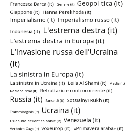
Geopolitica (it)
Francesca Barca (it)
Genere (it)
Giappone (it)
Hanna Perekhoda (it)
Imperialismo (it)
Imperialismo russo (it)
L'estrema destra (it)
Indonesia (it)
L'estrema destra in Europa (it)
L'invasione russa dell'Ucraina
(it)
La sinistra in Europa (it)
La sinistra in Ucraina (it)
Leila Al Shami (it)
Media (it)
Refrattario e controcorrente (it)
Nazionalismo (it)
Russia (it)
Sotsialnyi Rukh (it)
Sanseitō (it)
Ucraina (it)
Transmisoginia (it)
Venezuela (it)
Usi abusivi dell'anticoloniale (it)
voxeurop (it)
«Primavera araba» (it)
Verónica Gago (it)