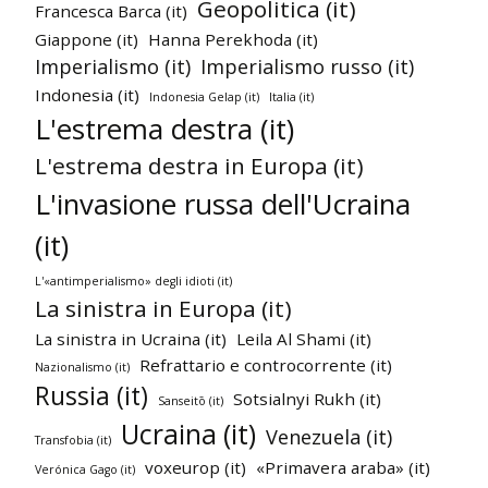
Geopolitica (it)
Francesca Barca (it)
Giappone (it)
Hanna Perekhoda (it)
Imperialismo (it)
Imperialismo russo (it)
Indonesia (it)
Indonesia Gelap (it)
Italia (it)
L'estrema destra (it)
L'estrema destra in Europa (it)
L'invasione russa dell'Ucraina
(it)
L'«antimperialismo» degli idioti (it)
La sinistra in Europa (it)
La sinistra in Ucraina (it)
Leila Al Shami (it)
Refrattario e controcorrente (it)
Nazionalismo (it)
Russia (it)
Sotsialnyi Rukh (it)
Sanseitō (it)
Ucraina (it)
Venezuela (it)
Transfobia (it)
voxeurop (it)
«Primavera araba» (it)
Verónica Gago (it)